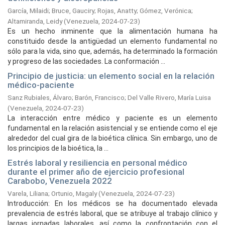
García, Milaidi
;
Bruce, Gauciry
;
Rojas, Anatty
;
Gómez, Verónica
;
Altamiranda, Leidy
(
Venezuela,
2024-07-23
)
Es un hecho inminente que la alimentación humana ha
constituido desde la antigüedad un elemento fundamental no
sólo para la vida, sino que, además, ha determinado la formación
y progreso de las sociedades. La conformación ...
Principio de justicia: un elemento social en la relación
médico-paciente
Sanz Rubiales, Álvaro
;
Barón, Francisco
;
Del Valle Rivero, María Luisa
(
Venezuela,
2024-07-23
)
La interacción entre médico y paciente es un elemento
fundamental en la relación asistencial y se entiende como el eje
alrededor del cual gira de la bioética clínica. Sin embargo, uno de
los principios de la bioética, la ...
Estrés laboral y resiliencia en personal médico
durante el primer año de ejercicio profesional
Carabobo, Venezuela 2022
Varela, Liliana
;
Ortunio, Magaly
(
Venezuela,
2024-07-23
)
Introducción: En los médicos se ha documentado elevada
prevalencia de estrés laboral, que se atribuye al trabajo clínico y
largas jornadas laborales, así como la confrontación con el