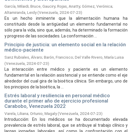
García, Milaidi
;
Bruce, Gauciry
;
Rojas, Anatty
;
Gómez, Verónica
;
Altamiranda, Leidy
(
Venezuela,
2024-07-23
)
Es un hecho inminente que la alimentación humana ha
constituido desde la antigüedad un elemento fundamental no
sólo para la vida, sino que, además, ha determinado la formación
y progreso de las sociedades. La conformación ...
Principio de justicia: un elemento social en la relación
médico-paciente
Sanz Rubiales, Álvaro
;
Barón, Francisco
;
Del Valle Rivero, María Luisa
(
Venezuela,
2024-07-23
)
La interacción entre médico y paciente es un elemento
fundamental en la relación asistencial y se entiende como el eje
alrededor del cual gira de la bioética clínica. Sin embargo, uno de
los principios de la bioética, la ...
Estrés laboral y resiliencia en personal médico
durante el primer año de ejercicio profesional
Carabobo, Venezuela 2022
Varela, Liliana
;
Ortunio, Magaly
(
Venezuela,
2024-07-23
)
Introducción: En los médicos se ha documentado elevada
prevalencia de estrés laboral, que se atribuye al trabajo clínico y
largas jornadas laborales, así como la confrontación con el