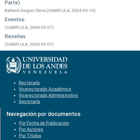
Parte)
Barberà Gregori, Elena
(
SABER ULA,
2004-05-10
)
Eventos.
(
SABER ULA,
2004-05-07
)
Reseñas
(
SABER ULA,
2004-05-07
)
Rectorado
Vicerectorado Académico
Vicerectorado Administrativo
Secretaría
Navegación por documentos
Por Fecha de Publicación
Por Autores
Por Títulos