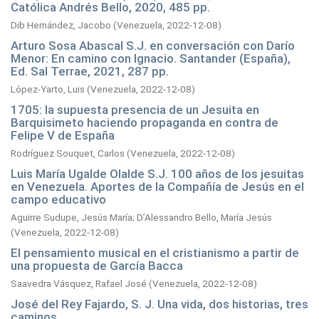
Católica Andrés Bello, 2020, 485 pp.
Dib Hernández, Jacobo
(
Venezuela,
2022-12-08
)
Arturo Sosa Abascal S.J. en conversación con Darío
Menor: En camino con Ignacio. Santander (España),
Ed. Sal Terrae, 2021, 287 pp.
López-Yarto, Luis
(
Venezuela,
2022-12-08
)
1705: la supuesta presencia de un Jesuita en
Barquisimeto haciendo propaganda en contra de
Felipe V de España
Rodríguez Souquet, Carlos
(
Venezuela,
2022-12-08
)
Luis María Ugalde Olalde S.J. 100 años de los jesuitas
en Venezuela. Aportes de la Compañía de Jesús en el
campo educativo
Aguirre Sudupe, Jesús María
;
D’Alessandro Bello, María Jesús
(
Venezuela,
2022-12-08
)
El pensamiento musical en el cristianismo a partir de
una propuesta de García Bacca
Saavedra Vásquez, Rafael José
(
Venezuela,
2022-12-08
)
José del Rey Fajardo, S. J. Una vida, dos historias, tres
caminos