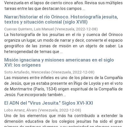
Venezuela en el lapso de ciento cinco años. Revisa sus múltiples
tareas entre las que destacan los campos ...
Narrar/historiar el río Orinoco. Historiografía jesuita,
textos y situación colonial (siglo XVIII)
Cuevas Quintero, Luis Manuel
(
Venezuela,
2022-12-08
)
La historiografía de los jesuitas en el río y cuenca del Orinoco
organiza un lugar, un modo de narrar y decir, convierte el espacio
geográfico de las zonas de misión en un objeto de saber. La
heterogeneidad de temas que ...
Misión ignaciana y misiones americanas en el siglo
XVI: los orígenes
Soto Artuñedo, Wenceslao
(
Venezuela,
2022-12-08
)
Las misiones entre infieles es uno de los pilares de la Compañía
de Jesús, que ya estaba presente en Íñigo de Loyola y en el voto
de Montmartre (París, 1534) origen espiritual de la Compañía de
Jesús. Fue incorporado también ...
El ADN del "Virus Jesuita." Siglos XVI-XXI
Lobo Arranz, Álvaro
(
Venezuela,
2022-12-08
)
Uno de los elementos que más ha contribuido a extender la
dimensión educativa de los colegios jesuitas ha sido el gran