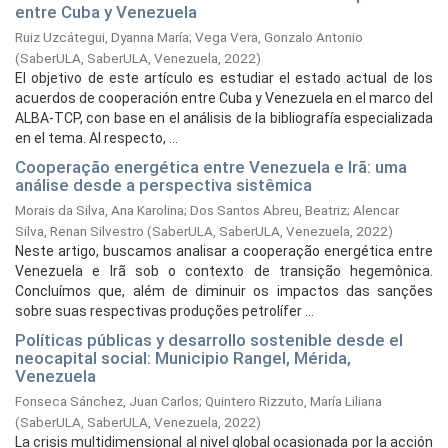
entre Cuba y Venezuela
Ruiz Uzcátegui, Dyanna María
;
Vega Vera, Gonzalo Antonio
(
SaberULA, SaberULA, Venezuela,
2022
)
El objetivo de este artículo es estudiar el estado actual de los
acuerdos de cooperación entre Cuba y Venezuela en el marco del
ALBA-TCP, con base en el análisis de la bibliografía especializada
en el tema. Al respecto, ...
Cooperação energética entre Venezuela e Irã: uma
análise desde a perspectiva sistêmica
Morais da Silva, Ana Karolina
;
Dos Santos Abreu, Beatriz
;
Alencar
Silva, Renan Silvestro
(
SaberULA, SaberULA, Venezuela,
2022
)
Neste artigo, buscamos analisar a cooperação energética entre
Venezuela e Irã sob o contexto de transição hegemônica.
Concluímos que, além de diminuir os impactos das sanções
sobre suas respectivas produções petrolífer ...
Políticas públicas y desarrollo sostenible desde el
neocapital social: Municipio Rangel, Mérida,
Venezuela
Fonseca Sánchez, Juan Carlos
;
Quintero Rizzuto, María Liliana
(
SaberULA, SaberULA, Venezuela,
2022
)
La crisis multidimensional al nivel global ocasionada por la acción