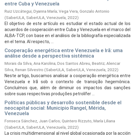
entre Cuba y Venezuela
Ruiz Uzcátegui, Dyanna María
;
Vega Vera, Gonzalo Antonio
(
SaberULA, SaberULA, Venezuela,
2022
)
El objetivo de este artículo es estudiar el estado actual de los
acuerdos de cooperación entre Cuba y Venezuela en el marco del
ALBA-TCP, con base en el análisis de la bibliografía especializada
en el tema. Al respecto, ...
Cooperação energética entre Venezuela e Irã: uma
análise desde a perspectiva sistêmica
Morais da Silva, Ana Karolina
;
Dos Santos Abreu, Beatriz
;
Alencar
Silva, Renan Silvestro
(
SaberULA, SaberULA, Venezuela,
2022
)
Neste artigo, buscamos analisar a cooperação energética entre
Venezuela e Irã sob o contexto de transição hegemônica.
Concluímos que, além de diminuir os impactos das sanções
sobre suas respectivas produções petrolífer ...
Políticas públicas y desarrollo sostenible desde el
neocapital social: Municipio Rangel, Mérida,
Venezuela
Fonseca Sánchez, Juan Carlos
;
Quintero Rizzuto, María Liliana
(
SaberULA, SaberULA, Venezuela,
2022
)
La crisis multidimensional al nivel global ocasionada por la acción