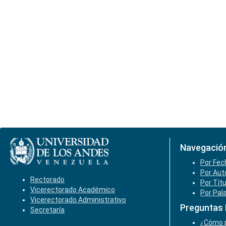
Navegació
Por Fec
Por Aut
Rectorado
Por Tít
Vicerectorado Académico
Por Pal
Vicerectorado Administrativo
Preguntas
Secretaría
¿Cómo p