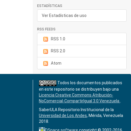
ESTADÍSTICAS
Ver Estadísticas de uso
RSS FEEDS
RSS 1.0
RSS 2.0
Atom
Todos los documentos publicados
en este repositorio se distribuyen bajo una
Licencia Creative Commons Atribución-
NoComercial-CompartirIgual 3.0 Venezuela
.
SaberULA Repositorio Institucional de la
Universidad de Los Andes
, Mérida, Venezuela
2018.
DSpace software
copyright © 2002-2016