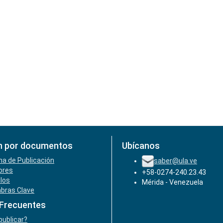
n por documentos
Ubícanos
ha de Publicación
saber@ula.ve
ores
+58-0274-240.23.43
ulos
Mérida - Venezuela
abras Clave
 Frecuentes
ublicar?