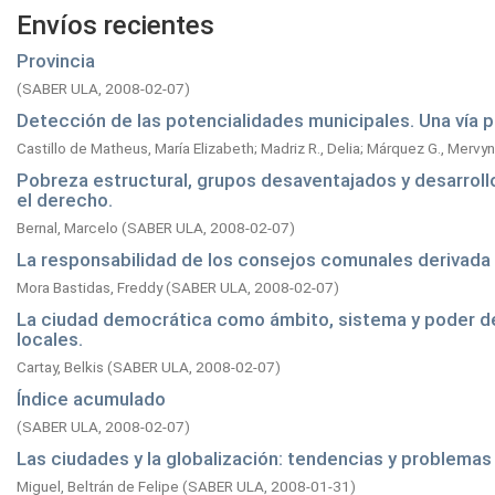
Envíos recientes
Provincia
(
SABER ULA,
2008-02-07
)
Detección de las potencialidades municipales. Una vía pa
Castillo de Matheus, María Elizabeth
;
Madriz R., Delia
;
Márquez G., Mervyn
Pobreza estructural, grupos desaventajados y desarrollo
el derecho.
Bernal, Marcelo
(
SABER ULA,
2008-02-07
)
La responsabilidad de los consejos comunales derivada d
Mora Bastidas, Freddy
(
SABER ULA,
2008-02-07
)
La ciudad democrática como ámbito, sistema y poder de 
locales.
Cartay, Belkis
(
SABER ULA,
2008-02-07
)
Índice acumulado
(
SABER ULA,
2008-02-07
)
Las ciudades y la globalización: tendencias y problemas 
Miguel, Beltrán de Felipe
(
SABER ULA,
2008-01-31
)