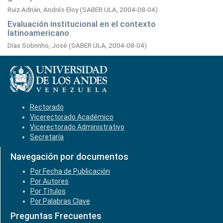
Ruiz Adrián, Andrés Eloy
(
SABER ULA,
2004-08-04
)
Evaluación institucional en el contexto
latinoamericano
Días Sobrinho, José
(
SABER ULA,
2004-08-04
)
Rectorado
Vicerectorado Académico
Vicerectorado Administrativo
Secretaría
Navegación por documentos
Por Fecha de Publicación
Por Autores
Por Títulos
Por Palabras Clave
Preguntas Frecuentes