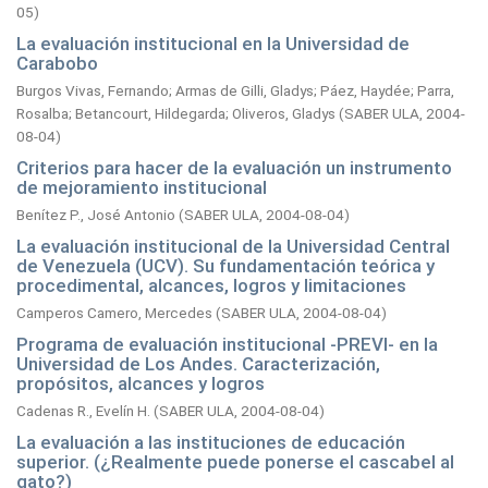
05
)
La evaluación institucional en la Universidad de
Carabobo
Burgos Vivas, Fernando
;
Armas de Gilli, Gladys
;
Páez, Haydée
;
Parra,
Rosalba
;
Betancourt, Hildegarda
;
Oliveros, Gladys
(
SABER ULA,
2004-
08-04
)
Criterios para hacer de la evaluación un instrumento
de mejoramiento institucional
Benítez P., José Antonio
(
SABER ULA,
2004-08-04
)
La evaluación institucional de la Universidad Central
de Venezuela (UCV). Su fundamentación teórica y
procedimental, alcances, logros y limitaciones
Camperos Camero, Mercedes
(
SABER ULA,
2004-08-04
)
Programa de evaluación institucional -PREVI- en la
Universidad de Los Andes. Caracterización,
propósitos, alcances y logros
Cadenas R., Evelín H.
(
SABER ULA,
2004-08-04
)
La evaluación a las instituciones de educación
superior. (¿Realmente puede ponerse el cascabel al
gato?)