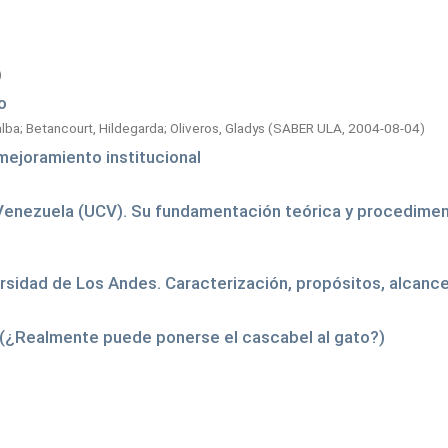
)
o
alba
;
Betancourt, Hildegarda
;
Oliveros, Gladys
(
SABER ULA,
2004-08-04
)
mejoramiento institucional
e Venezuela (UCV). Su fundamentación teórica y procedimen
ersidad de Los Andes. Caracterización, propósitos, alcance
. (¿Realmente puede ponerse el cascabel al gato?)