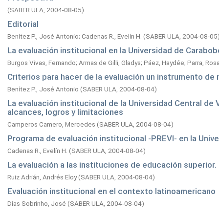
(
SABER ULA,
2004-08-05
)
Editorial
Benítez P., José Antonio
;
Cadenas R., Evelín H.
(
SABER ULA,
2004-08-05
La evaluación institucional en la Universidad de Carabob
Burgos Vivas, Fernando
;
Armas de Gilli, Gladys
;
Páez, Haydée
;
Parra, Ros
Criterios para hacer de la evaluación un instrumento de 
Benítez P., José Antonio
(
SABER ULA,
2004-08-04
)
La evaluación institucional de la Universidad Central d
alcances, logros y limitaciones
Camperos Camero, Mercedes
(
SABER ULA,
2004-08-04
)
Programa de evaluación institucional -PREVI- en la Univ
Cadenas R., Evelín H.
(
SABER ULA,
2004-08-04
)
La evaluación a las instituciones de educación superior
Ruiz Adrián, Andrés Eloy
(
SABER ULA,
2004-08-04
)
Evaluación institucional en el contexto latinoamericano
Días Sobrinho, José
(
SABER ULA,
2004-08-04
)