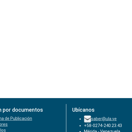
n por documentos
Ubícanos
ha de Publicación
saber@ula.ve
ores
+58-0274-240.23.43
ulos
Mérida - Venezuela