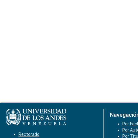
Navegació
Por Fec
Por Aut
Rectorado
Por Tít