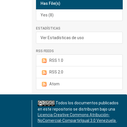
Has File(s)
Yes (8)
ESTADÍSTICAS
Ver Estadísticas de uso
RSS FEEDS
RSS 1.0
RSS 2.0
Atom
Todos los documentos publicados
en este repositorio se distribuyen bajo una
Licencia Creative Commons Atribución-
NoComercial-CompartirIgual 3.0 Venezuela
.