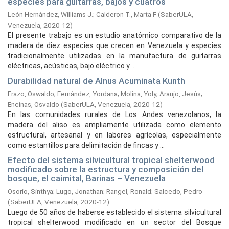
especies para guitarras, bajos y cuatros
León Hernández, Williams J.
;
Calderon T., Marta F
(
SaberULA,
Venezuela,
2020-12
)
El presente trabajo es un estudio anatómico comparativo de la
madera de diez especies que crecen en Venezuela y especies
tradicionalmente utilizadas en la manufactura de guitarras
eléctricas, acústicas, bajo eléctrico y ...
Durabilidad natural de Alnus Acuminata Kunth
Erazo, Oswaldo
;
Fernández, Yordana
;
Molina, Yoly
;
Araujo, Jesús
;
Encinas, Osvaldo
(
SaberULA, Venezuela,
2020-12
)
En las comunidades rurales de Los Andes venezolanos, la
madera del aliso es ampliamente utilizada como elemento
estructural, artesanal y en labores agrícolas, especialmente
como estantillos para delimitación de fincas y ...
Efecto del sistema silvicultural tropical shelterwood
modificado sobre la estructura y composición del
bosque, el caimital, Barinas – Venezuela
Osorio, Sinthya
;
Lugo, Jonathan
;
Rangel, Ronald
;
Salcedo, Pedro
(
SaberULA, Venezuela,
2020-12
)
Luego de 50 años de haberse establecido el sistema silvicultural
tropical shelterwood modificado en un sector del Bosque