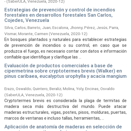
-
(
SaberULA, Venezuela,
2020-12
)
Estrategias de prevención y control de incendios
forestales en desarrollos forestales San Carlos,
Cojedes, Venezuela
Silva, Carlos
;
Barreto, Juan
;
Escalona, Jhonny
;
Pérez, Jesús
;
Parra,
Vismar
;
Morante, Carmen
(
Venezuela,
2020-12
)
En bosques plantados y naturales para establecer estrategias
de prevención de incendios o su control, en caso que se
produzca el fuego, es necesario contar con datos e información
confiable que identifique y clarifique las ...
Evaluación de productos comerciales a base de
cipermetrina sobre cryptotermes brevis (Walker) en
pinus caribaea, eucalyptus urophylla y acacia mangium
Erazo, Oswaldo
;
Quintero, Beraliz
;
Molina, Yoly
;
Encinas, Osvaldo
(
SaberULA, Venezuela,
2020-12
)
Cryptotermes brevis es considerada la plaga de termitas de
madera seca más destructiva del mundo. Puede atacar
maderas estructurales, vigas, postes, pisos, molduras, puertas,
marcos de ventanas e incluso tallas, herramientas, ...
Aplicación de anatomía de maderas en selección de