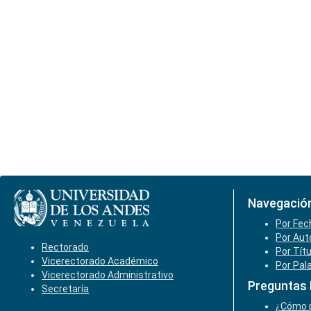
Navegació
Por Fec
Por Aut
Rectorado
Por Tít
Vicerectorado Académico
Por Pal
Vicerectorado Administrativo
Preguntas
Secretaría
¿Cómo p