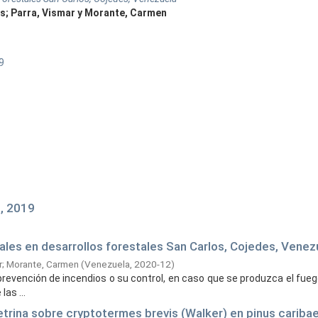
ús; Parra, Vismar y Morante, Carmen
9
, 2019
ales en desarrollos forestales San Carlos, Cojedes, Venez
r
;
Morante, Carmen
(
Venezuela,
2020-12
)
revención de incendios o su control, en caso que se produzca el fueg
as ...
rina sobre cryptotermes brevis (Walker) en pinus caribae