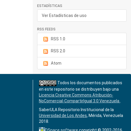
ESTADÍSTICAS
Ver Estadísticas de uso
RSS FEEDS
RSS 1.0
RSS 2.0
Atom
Todos los documentos publicados
en este repositorio se distribuyen bajo una
Licencia Creative Commons Atribución-
NoComercial-CompartirIgual 3.0 Venezuela
.
SaberULA Repositorio Institucional de la
Universidad de Los Andes
, Mérida, Venezuela
2018.
DSpace software
copyright © 2002-2016