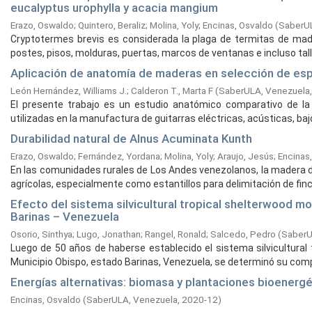
eucalyptus urophylla y acacia mangium
Erazo, Oswaldo
;
Quintero, Beraliz
;
Molina, Yoly
;
Encinas, Osvaldo
(
SaberUL
Cryptotermes brevis es considerada la plaga de termitas de ma
postes, pisos, molduras, puertas, marcos de ventanas e incluso talla
Aplicación de anatomía de maderas en selección de espe
León Hernández, Williams J.
;
Calderon T., Marta F
(
SaberULA, Venezuela
El presente trabajo es un estudio anatómico comparativo de l
utilizadas en la manufactura de guitarras eléctricas, acústicas, bajo 
Durabilidad natural de Alnus Acuminata Kunth
Erazo, Oswaldo
;
Fernández, Yordana
;
Molina, Yoly
;
Araujo, Jesús
;
Encinas
En las comunidades rurales de Los Andes venezolanos, la madera de
agrícolas, especialmente como estantillos para delimitación de finca
Efecto del sistema silvicultural tropical shelterwood mo
Barinas – Venezuela
Osorio, Sinthya
;
Lugo, Jonathan
;
Rangel, Ronald
;
Salcedo, Pedro
(
SaberU
Luego de 50 años de haberse establecido el sistema silvicultural 
Municipio Obispo, estado Barinas, Venezuela, se determinó su compo
Energías alternativas: biomasa y plantaciones bioenerg
Encinas, Osvaldo
(
SaberULA, Venezuela,
2020-12
)