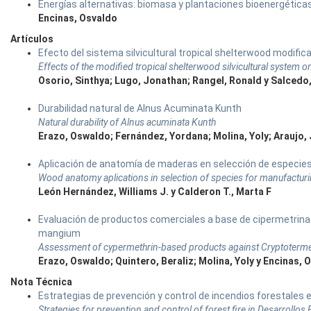
Energías alternativas: biomasa y plantaciones bioenergética
Encinas, Osvaldo
Artículos
Efecto del sistema silvicultural tropical shelterwood modific
Effects of the modified tropical shelterwood silvicultural system o
Osorio, Sinthya; Lugo, Jonathan; Rangel, Ronald y Salcedo
Durabilidad natural de Alnus Acuminata Kunth
Natural durability of Alnus acuminata Kunth
Erazo, Oswaldo; Fernández, Yordana; Molina, Yoly; Araujo,
Aplicación de anatomía de maderas en selección de especies 
Wood anatomy aplications in selection of species for manufacturin
León Hernández, Williams J. y Calderon T., Marta F
Evaluación de productos comerciales a base de cipermetrina 
mangium
Assessment of cypermethrin-based products against Cryptotermes
Erazo, Oswaldo; Quintero, Beraliz; Molina, Yoly y Encinas, 
Nota Técnica
Estrategias de prevención y control de incendios forestales 
Strategies for prevention and control of forest fire in Desarrollo