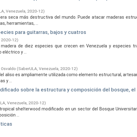
A, Venezuela,
2020-12
)
dera seca más destructiva del mundo. Puede atacar maderas estruct
s, herramientas, ...
cies para guitarras, bajos y cuatros
,
2020-12
)
a madera de diez especies que crecen en Venezuela y especies tr
eléctrico y ...
, Osvaldo
(
SaberULA, Venezuela,
2020-12
)
l aliso es ampliamente utilizada como elemento estructural, artesan
s y ...
dificado sobre la estructura y composición del bosque, el 
LA, Venezuela,
2020-12
)
tropical shelterwood modificado en un sector del Bosque Universitario
sición ...
éticas