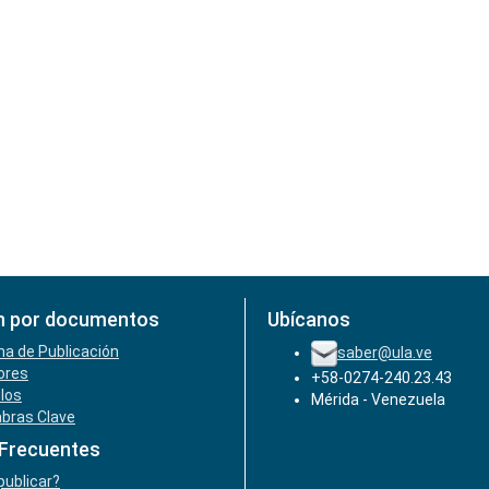
n por documentos
Ubícanos
ha de Publicación
saber@ula.ve
ores
+58-0274-240.23.43
ulos
Mérida - Venezuela
abras Clave
 Frecuentes
ublicar?