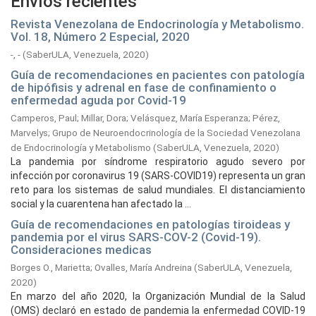
Envíos recientes
Revista Venezolana de Endocrinología y Metabolismo.
Vol. 18, Número 2 Especial, 2020
-, -
(
SaberULA, Venezuela,
2020
)
Guía de recomendaciones en pacientes con patología
de hipófisis y adrenal en fase de confinamiento o
enfermedad aguda por Covid-19
Camperos, Paul
;
Millar, Dora
;
Velásquez, María Esperanza
;
Pérez,
Marvelys
;
Grupo de Neuroendocrinología de la Sociedad Venezolana
de Endocrinología y Metabolismo
(
SaberULA, Venezuela,
2020
)
La pandemia por síndrome respiratorio agudo severo por
infección por coronavirus 19 (SARS-COVID19) representa un gran
reto para los sistemas de salud mundiales. El distanciamiento
social y la cuarentena han afectado la ...
Guía de recomendaciones en patologías tiroideas y
pandemia por el virus SARS-COV-2 (Covid-19).
Consideraciones medicas
Borges O., Marietta
;
Ovalles, María Andreina
(
SaberULA, Venezuela,
2020
)
En marzo del año 2020, la Organización Mundial de la Salud
(OMS) declaró en estado de pandemia la enfermedad COVID-19