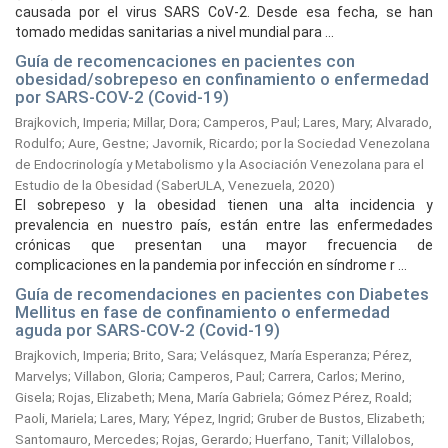
causada por el virus SARS CoV-2. Desde esa fecha, se han
tomado medidas sanitarias a nivel mundial para ...
Guía de recomencaciones en pacientes con
obesidad/sobrepeso en confinamiento o enfermedad
por SARS-COV-2 (Covid-19)
Brajkovich, Imperia
;
Millar, Dora
;
Camperos, Paul
;
Lares, Mary
;
Alvarado,
Rodulfo
;
Aure, Gestne
;
Javornik, Ricardo
;
por la Sociedad Venezolana
de Endocrinología y Metabolismo y la Asociación Venezolana para el
Estudio de la Obesidad
(
SaberULA, Venezuela,
2020
)
El sobrepeso y la obesidad tienen una alta incidencia y
prevalencia en nuestro país, están entre las enfermedades
crónicas que presentan una mayor frecuencia de
complicaciones en la pandemia por infección en síndrome r ...
Guía de recomendaciones en pacientes con Diabetes
Mellitus en fase de confinamiento o enfermedad
aguda por SARS-COV-2 (Covid-19)
Brajkovich, Imperia
;
Brito, Sara
;
Velásquez, María Esperanza
;
Pérez,
Marvelys
;
Villabon, Gloria
;
Camperos, Paul
;
Carrera, Carlos
;
Merino,
Gisela
;
Rojas, Elizabeth
;
Mena, María Gabriela
;
Gómez Pérez, Roald
;
Paoli, Mariela
;
Lares, Mary
;
Yépez, Ingrid
;
Gruber de Bustos, Elizabeth
;
Santomauro, Mercedes
;
Rojas, Gerardo
;
Huerfano, Tanit
;
Villalobos,