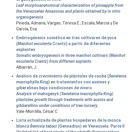
Leaf morphoanatomical characterization of pineapple from
the Venezuelan Amazonas and plants obtained by in vitro
organogenesis
Pineda, Adriana; Vargas, Teresa E.; Escala, Marcia y De
García, Eva.
Embriogénesis somática en tres cultivares de yuca
(
Manihot esculenta
Crantz) a partir de diferentes
explantes
Somatic embryogenesis in three manihot cultivars (Manihot
esculenta Crantz) from different explants
Albarrán, J.
Análisis de crecimiento de plántulas de caoba (
Swietenia
macrophylla King
) en tratamientos con auxinas y
giberelinas bajo condiciones de vivero
Analysis of mahogany’s (Swietenia macrophylla King)
plantules growth through treatments with auxins and
gibberellins under conditions of tree nursery .
Vale-Montilla, César C.
Lista actualizada de plantas hospederas de la mosca
blanca
Bemisia tabaci
(Gennadius) en Venezuela: Parte II