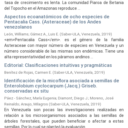
tasa de crecimiento es lenta. La comunidad Piaroa de Betania
del Topocho en el Amazonas reproduce ...
Aspectos ecoanatómicos de ocho especies de
Pentacalia Cass. (Asteraceae) de los Andes
venezolanos
León, Williams
;
Gámez A., Luis E.
(
Saber-ULA, Venezuela,
2019
)
<em>Pentacalia Cass</em>. es el género de la familia
Asteraceae con mayor número de especies en Venezuela y un
número considerable de las mismas son endémicas. Tiene una
alta representatividad en los páramos andinos ...
Editorial: Clasificaciones intuitivas y pragmáticas
Benítez de Rojas, Carmen E.
(
Saber-ULA, Venezuela,
2019
)
Identificación de la micoflora asociada a semillas de
Enterolobium cyclocarpum (Jacq.) Griseb.
conservadas ex situ
Páez - Sánchez, María Eugenia
;
Diamont, Diego J.
;
Moreno, José
Reinaldo
;
Araujo, Milagros
(
Saber-ULA, Venezuela,
2019
)
En Venezuela son pocas las investigaciones realizadas en
relación a los microorganismos asociados a las semillas de
árboles forestales, que pueden beneficiar o afectar a estas
semillas. Por lo cual se planteó la evaluación ...