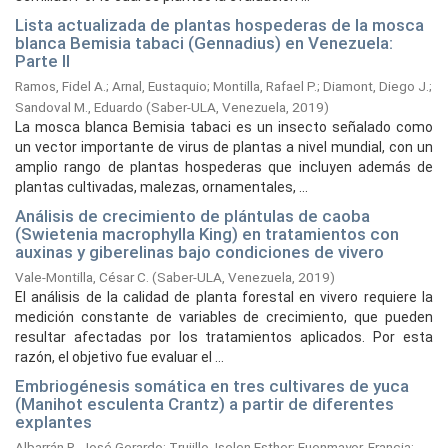
Lista actualizada de plantas hospederas de la mosca
blanca Bemisia tabaci (Gennadius) en Venezuela:
Parte II
Ramos, Fidel A.
;
Arnal, Eustaquio
;
Montilla, Rafael P.
;
Diamont, Diego J.
;
Sandoval M., Eduardo
(
Saber-ULA, Venezuela,
2019
)
La mosca blanca Bemisia tabaci es un insecto señalado como
un vector importante de virus de plantas a nivel mundial, con un
amplio rango de plantas hospederas que incluyen además de
plantas cultivadas, malezas, ornamentales, ...
Análisis de crecimiento de plántulas de caoba
(Swietenia macrophylla King) en tratamientos con
auxinas y giberelinas bajo condiciones de vivero
Vale-Montilla, César C.
(
Saber-ULA, Venezuela,
2019
)
El análisis de la calidad de planta forestal en vivero requiere la
medición constante de variables de crecimiento, que pueden
resultar afectadas por los tratamientos aplicados. Por esta
razón, el objetivo fue evaluar el ...
Embriogénesis somática en tres cultivares de yuca
(Manihot esculenta Crantz) a partir de diferentes
explantes
Albarrán R. José Gerardo
;
Trujillo, Iselen Esther
;
Fuenmayor, Francia
;