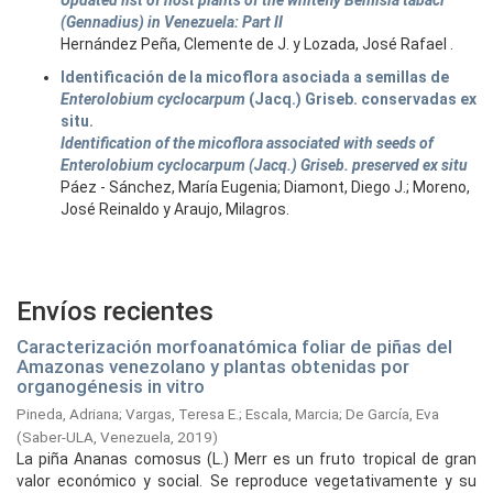
Updated list of host plants of the whitefly Bemisia tabaci
(Gennadius) in Venezuela: Part II
Hernández Peña, Clemente de J. y Lozada, José Rafael .
Identificación de la micoflora asociada a semillas de
Enterolobium cyclocarpum
(Jacq.) Griseb. conservadas ex
situ.
Identification of the micoflora associated with seeds of
Enterolobium cyclocarpum (Jacq.) Griseb. preserved ex situ
Páez - Sánchez, María Eugenia; Diamont, Diego J.; Moreno,
José Reinaldo y Araujo, Milagros.
Envíos recientes
Caracterización morfoanatómica foliar de piñas del
Amazonas venezolano y plantas obtenidas por
organogénesis in vitro
Pineda, Adriana
;
Vargas, Teresa E.
;
Escala, Marcia
;
De García, Eva
(
Saber-ULA, Venezuela,
2019
)
La piña Ananas comosus (L.) Merr es un fruto tropical de gran
valor económico y social. Se reproduce vegetativamente y su