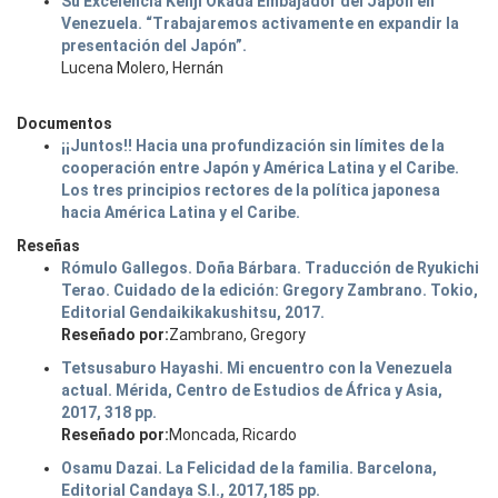
Su Excelencia Kenji Okada Embajador del Japón en
Venezuela. “Trabajaremos activamente en expandir la
presentación del Japón”.
Lucena Molero, Hernán
Documentos
¡¡Juntos!! Hacia una profundización sin límites de la
cooperación entre Japón y América Latina y el Caribe.
Los tres principios rectores de la política japonesa
hacia América Latina y el Caribe.
Reseñas
Rómulo Gallegos. Doña Bárbara. Traducción de Ryukichi
Terao. Cuidado de la edición: Gregory Zambrano. Tokio,
Editorial Gendaikikakushitsu, 2017.
Reseñado por:
Zambrano, Gregory
Tetsusaburo Hayashi. Mi encuentro con la Venezuela
actual. Mérida, Centro de Estudios de África y Asia,
2017, 318 pp.
Reseñado por:
Moncada, Ricardo
Osamu Dazai. La Felicidad de la familia. Barcelona,
Editorial Candaya S.I., 2017,185 pp.