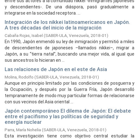
entre sus actores a la comunidad nikkei -inmigrantes japoneses
y descendientes-. De una diáspora, pasó gradualmente a
integrarse en la sociedad receptora. ...
Integración de los nikkei latinoamericanos en Japón.
A tres décadas del inicio de la migración
Cabaña Rojas, Isabel
(
SABER-ULA, Venezuela,
2018-01
)
En 1990, Japón enmendó su ley de inmigración y permitió a miles
de descendientes de japoneses –llamados nikkei–, migrar a
Japón, a su “tierra natal”, buscando una mejor vida, al igual que
sus ancestros lo hicieran en ...
Las relaciones de Japón en el este de Asia
Molina, Rodolfo
(
SABER-ULA, Venezuela,
2018-01
)
Aunque en principio limitado por las condiciones de posguerra y
la Ocupación, y después por la Guerra Fría, Japón desarrolló
tempranamente de modo muy particular formas de relacionarse
con sus vecinos del Asia oriental ...
Japón contemporáneo El dilema de Japón: El debate
entre el pacifismo y las políticas de seguridad y
energía nuclear
Parra, María Nohelia
(
SABER-ULA, Venezuela,
2018-01
)
Esta investigación tiene como objetivo central estudiar la