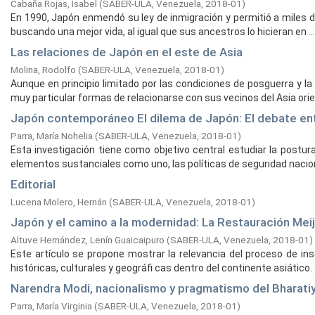
Cabaña Rojas, Isabel
(
SABER-ULA, Venezuela,
2018-01
)
En 1990, Japón enmendó su ley de inmigración y permitió a miles d
buscando una mejor vida, al igual que sus ancestros lo hicieran en ...
Las relaciones de Japón en el este de Asia
Molina, Rodolfo
(
SABER-ULA, Venezuela,
2018-01
)
Aunque en principio limitado por las condiciones de posguerra y 
muy particular formas de relacionarse con sus vecinos del Asia orient
Japón contemporáneo El dilema de Japón: El debate entre
Parra, María Nohelia
(
SABER-ULA, Venezuela,
2018-01
)
Esta investigación tiene como objetivo central estudiar la postura
elementos sustanciales como uno, las políticas de seguridad naciona
Editorial
Lucena Molero, Hernán
(
SABER-ULA, Venezuela,
2018-01
)
Japón y el camino a la modernidad: La Restauración Meiji
Altuve Hernández, Lenín Guaicaipuro
(
SABER-ULA, Venezuela,
2018-01
)
Este artículo se propone mostrar la relevancia del proceso de ins
históricas, culturales y geográfi cas dentro del continente asiático. .
Narendra Modi, nacionalismo y pragmatismo del Bharati
Parra, María Virginia
(
SABER-ULA, Venezuela,
2018-01
)