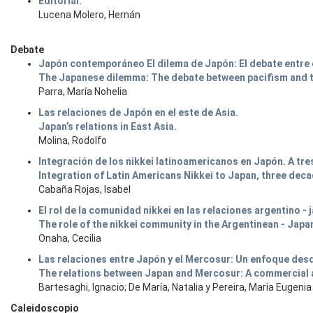
Editorial.
Lucena Molero, Hernán
Debate
Japón contemporáneo El dilema de Japón: El debate entre el
The Japanese dilemma: The debate between pacifism and th
Parra, María Nohelia
Las relaciones de Japón en el este de Asia.
Japan’s relations in East Asia.
Molina, Rodolfo
Integración de los nikkei latinoamericanos en Japón. A tres
Integration of Latin Americans Nikkei to Japan, three deca
Cabaña Rojas, Isabel
El rol de la comunidad nikkei en las relaciones argentino -
The role of the nikkei community in the Argentinean - Japa
Onaha, Cecilia
Las relaciones entre Japón y el Mercosur: Un enfoque des
The relations between Japan and Mercosur: A commercial 
Bartesaghi, Ignacio; De María, Natalia y Pereira, María Eugenia
Caleidoscopio