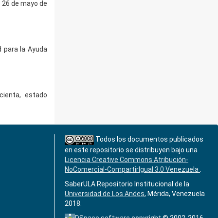
l 26 de mayo de
d para la Ayuda
cienta, estado
Todos los documentos publicados
en este repositorio se distribuyen bajo una
Licencia Creative Commons Atribución-
NoComercial-CompartirIgual 3.0 Venezuela
.
SaberULA Repositorio Institucional de la
Universidad de Los Andes
, Mérida, Venezuela
2018.
DSpace software
copyright © 2002-2016