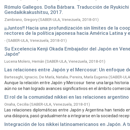
Rómulo Gallegos. Doña Bárbara. Traducción de Ryukichi T
Gendaikikakushitsu, 2017.
Zambrano, Gregory
(
SABER-ULA, Venezuela,
2018-01
)
¡¡Juntos!! Hacia una profundización sin límites de la coo
rectores de la política japonesa hacia América Latina y e
-
(
SABER-ULA, Venezuela,
2018-01
)
Su Excelencia Kenji Okada Embajador del Japón en Vene
Japón”
Lucena Molero, Hernán
(
SABER-ULA, Venezuela,
2018-01
)
Las relaciones entre Japón y el Mercosur: Un enfoque 
Bartesaghi, Ignacio
;
De María, Natalia
;
Pereira, María Eugenia
(
SABER-ULA
Aunque la relación entre Japón y Mercosur tiene una larga histori
aún no se han logrado avances significativos en el ámbito comercial. 
El rol de la comunidad nikkei en las relaciones argentin
Onaha, Cecilia
(
SABER-ULA, Venezuela,
2018-01
)
Las relaciones diplomáticas entre Japón y Argentina han tenido e
una diáspora, pasó gradualmente a integrarse en la sociedad recepto
Integración de los nikkei latinoamericanos en Japón. A t