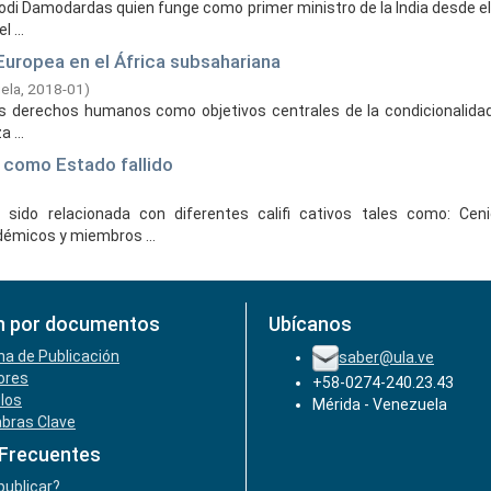
odi Damodardas quien funge como primer ministro de la India desde e
 ...
 Europea en el África subsahariana
ela,
2018-01
)
los derechos humanos como objetivos centrales de la condicionalida
 ...
a como Estado fallido
sido relacionada con diferentes califi cativos tales como: Ceni
démicos y miembros ...
n por documentos
Ubícanos
ha de Publicación
saber@ula.ve
ores
+58-0274-240.23.43
ulos
Mérida - Venezuela
abras Clave
 Frecuentes
ublicar?