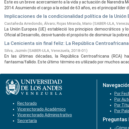
Este es un breve acercamiento a la vida y actuación de Narendra M
2014. Asumiendo el cargo a la edad de 63 años, es el principal líder del
Implicaciones de la condicionalidad política de la Unión
Castañeda Arredondo, Álvaro
;
Rojas Miranda, Mario
(
SABER-ULA, Venezu
La Unión Europea (UE) estableció los principios democráticos y 
Oficial al Desarrollo, desvirtuando el propósito de disminuir la pobreza
La Cenicienta sin final feliz: La República Centroafrican
Silva, Jazmín
(
SABER-ULA, Venezuela,
2018-01
)
En las últimas décadas, la República Centroafricana (RCA) ha 
fantasma/fallido. Este último término es utilizado por muchos aca
Navegació
Por Fec
Por Aut
Rectorado
Por Tít
Vicerectorado Académico
Por Pal
Vicerectorado Administrativo
Preguntas
Secretaría
¿Cómo p