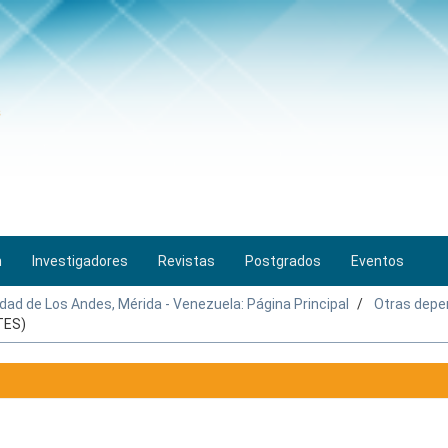
n
Investigadores
Revistas
Postgrados
Eventos
idad de Los Andes, Mérida - Venezuela: Página Principal
Otras depe
TES)