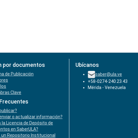
n por documentos
Ubícanos
ha de Publicación
saber@ula.ve
ores
+58-0274-240.23.43
ulos
Mérida - Venezuela
abras Clave
 Frecuentes
ublicar?
nviar o actualizar información?
 la Licencia de Depósito de
ntos en SaberULA?
 un Repositorio Institucional