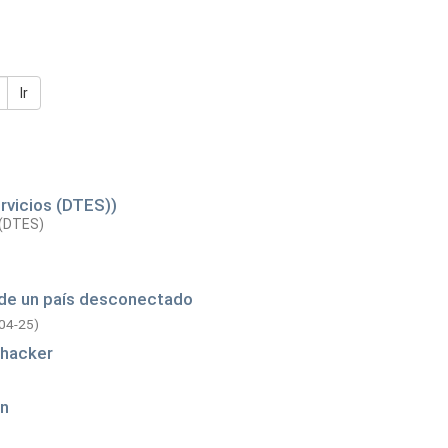
Ir
rvicios (DTES))
 (DTES)
s de un país desconectado
04-25
)
 hacker
ón