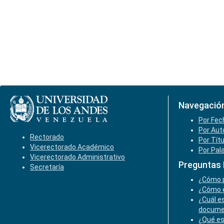
Navegació
Por Fec
Por Aut
Rectorado
Por Tít
Vicerectorado Académico
Por Pal
Vicerectorado Administrativo
Preguntas
Secretaría
¿Cómo p
¿Cómo e
¿Cuál es
docume
¿Qué es