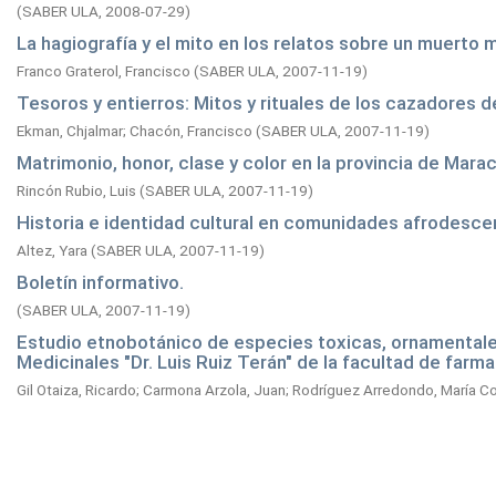
(
SABER ULA,
2008-07-29
)
La hagiografía y el mito en los relatos sobre un muerto m
Franco Graterol, Francisco
(
SABER ULA,
2007-11-19
)
Tesoros y entierros: Mitos y rituales de los cazadores 
Ekman, Chjalmar
;
Chacón, Francisco
(
SABER ULA,
2007-11-19
)
Matrimonio, honor, clase y color en la provincia de Mara
Rincón Rubio, Luis
(
SABER ULA,
2007-11-19
)
Historia e identidad cultural en comunidades afrodesc
Altez, Yara
(
SABER ULA,
2007-11-19
)
Boletín informativo.
(
SABER ULA,
2007-11-19
)
Estudio etnobotánico de especies toxicas, ornamentales
Medicinales "Dr. Luis Ruiz Terán" de la facultad de farma
Gil Otaiza, Ricardo
;
Carmona Arzola, Juan
;
Rodríguez Arredondo, María C