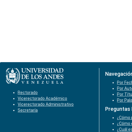
Navegació
Por Fec
Por Aut
Rectorado
Por Tít
Vicerectorado Académico
Por Pal
Vicerectorado Administrativo
Preguntas
Secretaría
¿Cómo p
¿Cómo e
¿Cuál es