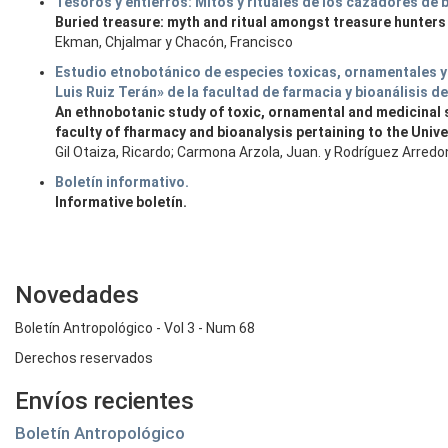
Tesoros y entierros: Mitos y rituales de los cazadores de 
Buried treasure: myth and ritual amongst treasure hunters 
Ekman, Chjalmar y Chacón, Francisco
Estudio etnobotánico de especies toxicas, ornamentales y 
Luis Ruiz Terán» de la facultad de farmacia y bioanálisis d
An ethnobotanic study of toxic, ornamental and medicinal s
faculty of fharmacy and bioanalysis pertaining to the Univ
Gil Otaiza, Ricardo; Carmona Arzola, Juan. y Rodríguez Arredo
Boletín informativo.
Informative boletín.
Novedades
Boletín Antropológico - Vol 3 - Num 68
Derechos reservados
Envíos recientes
Boletín Antropológico