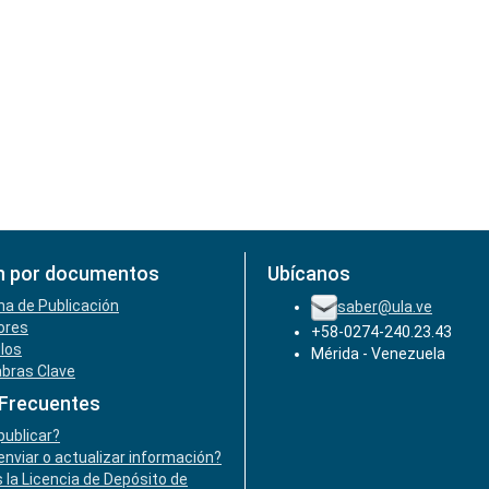
n por documentos
Ubícanos
ha de Publicación
saber@ula.ve
ores
+58-0274-240.23.43
ulos
Mérida - Venezuela
abras Clave
 Frecuentes
ublicar?
nviar o actualizar información?
 la Licencia de Depósito de