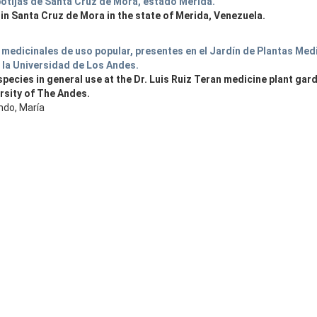
botijas de Santa Cruz de Mora, estado Mérida.
in Santa Cruz de Mora in the state of Merida, Venezuela.
medicinales de uso popular, presentes en el Jardín de Plantas Medi
e la Universidad de Los Andes.
pecies in general use at the Dr. Luis Ruiz Teran medicine plant gar
ersity of The Andes.
ndo, María