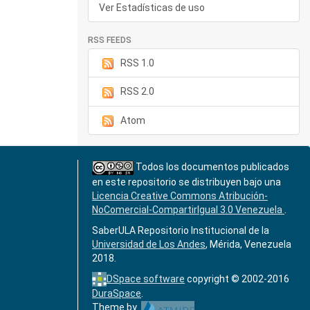
Ver Estadísticas de uso
RSS FEEDS
RSS 1.0
RSS 2.0
Atom
Todos los documentos publicados
en este repositorio se distribuyen bajo una
Licencia Creative Commons Atribución-
NoComercial-CompartirIgual 3.0 Venezuela
.
SaberULA Repositorio Institucional de la
Universidad de Los Andes
, Mérida, Venezuela
2018.
DSpace software
copyright © 2002-2016
DuraSpace
.
Theme by