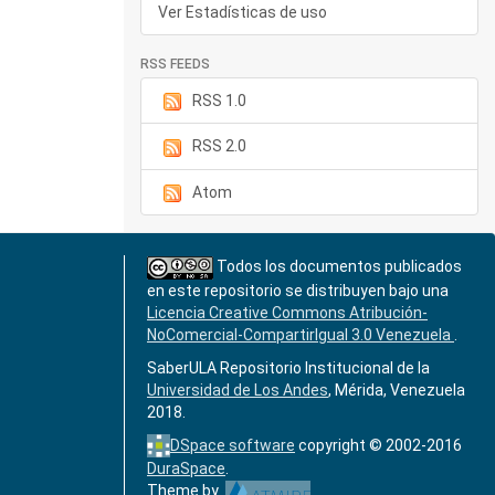
Ver Estadísticas de uso
RSS FEEDS
RSS 1.0
RSS 2.0
Atom
Todos los documentos publicados
en este repositorio se distribuyen bajo una
Licencia Creative Commons Atribución-
NoComercial-CompartirIgual 3.0 Venezuela
.
SaberULA Repositorio Institucional de la
Universidad de Los Andes
, Mérida, Venezuela
2018.
DSpace software
copyright © 2002-2016
DuraSpace
.
Theme by