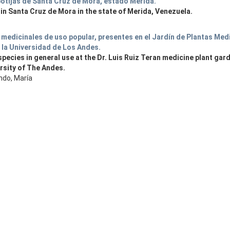
botijas de Santa Cruz de Mora, estado Mérida.
in Santa Cruz de Mora in the state of Merida, Venezuela.
medicinales de uso popular, presentes en el Jardín de Plantas Medi
e la Universidad de Los Andes.
pecies in general use at the Dr. Luis Ruiz Teran medicine plant gar
ersity of The Andes.
ndo, María