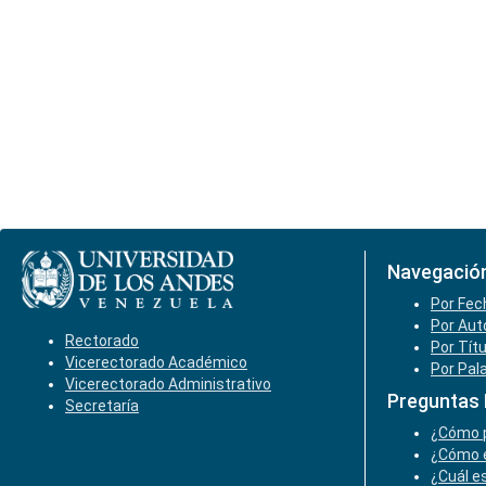
Navegació
Por Fec
Por Aut
Rectorado
Por Tít
Vicerectorado Académico
Por Pal
Vicerectorado Administrativo
Preguntas
Secretaría
¿Cómo p
¿Cómo e
¿Cuál es