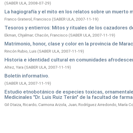
(
SABER ULA,
2008-07-29
)
La hagiografía y el mito en los relatos sobre un muerto m
Franco Graterol, Francisco
(
SABER ULA,
2007-11-19
)
Tesoros y entierros: Mitos y rituales de los cazadores 
Ekman, Chjalmar
;
Chacón, Francisco
(
SABER ULA,
2007-11-19
)
Matrimonio, honor, clase y color en la provincia de Mara
Rincón Rubio, Luis
(
SABER ULA,
2007-11-19
)
Historia e identidad cultural en comunidades afrodesc
Altez, Yara
(
SABER ULA,
2007-11-19
)
Boletín informativo.
(
SABER ULA,
2007-11-19
)
Estudio etnobotánico de especies toxicas, ornamentales
Medicinales "Dr. Luis Ruiz Terán" de la facultad de farma
Gil Otaiza, Ricardo
;
Carmona Arzola, Juan
;
Rodríguez Arredondo, María C