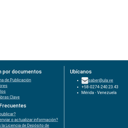
n por documentos
Ubícanos
ha de Publicación
saber@ula.ve
ores
+58-0274-240.23.43
ulos
Mérida - Venezuela
abras Clave
 Frecuentes
ublicar?
nviar o actualizar información?
 la Licencia de Depósito de