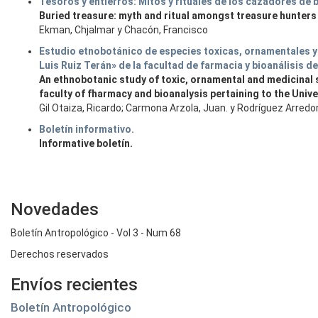
Tesoros y entierros: Mitos y rituales de los cazadores de 
Buried treasure: myth and ritual amongst treasure hunters 
Ekman, Chjalmar y Chacón, Francisco
Estudio etnobotánico de especies toxicas, ornamentales y 
Luis Ruiz Terán» de la facultad de farmacia y bioanálisis d
An ethnobotanic study of toxic, ornamental and medicinal s
faculty of fharmacy and bioanalysis pertaining to the Univ
Gil Otaiza, Ricardo; Carmona Arzola, Juan. y Rodríguez Arredo
Boletín informativo.
Informative boletín.
Novedades
Boletín Antropológico - Vol 3 - Num 68
Derechos reservados
Envíos recientes
Boletín Antropológico