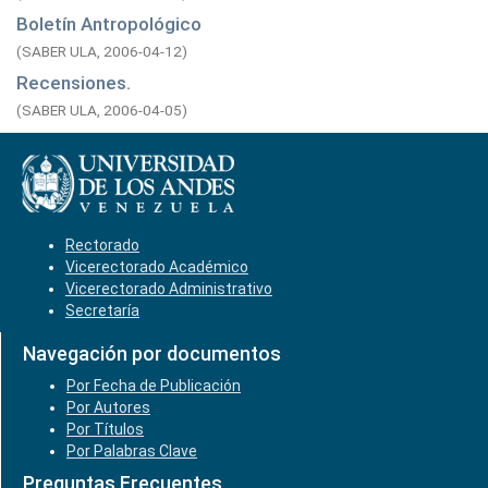
Boletín Antropológico
(
SABER ULA,
2006-04-12
)
Recensiones.
(
SABER ULA,
2006-04-05
)
Rectorado
Vicerectorado Académico
Vicerectorado Administrativo
Secretaría
Navegación por documentos
Por Fecha de Publicación
Por Autores
Por Títulos
Por Palabras Clave
Preguntas Frecuentes