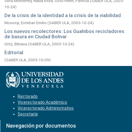
Silva Monterrey, Nalúa Rosa
;
Soto-Heim, Patricia
(
SABER ULA,
2003-
10-24
)
De la crisis de la identidad a la crisis de la viabilidad
Mosonyi, Esteban Emilio
(
SABER ULA,
2003-10-24
)
Los nuevos recolectores: Los Guahibos recicladores
de basura en Ciudad Bolívar
Ortíz, Bibiana
(
SABER ULA,
2003-10-24
)
Editorial
(
SABER ULA,
2003-10-09
)
Rectorado
Vicerectorado Académico
Vicerectorado Administrativo
Secretaría
Navegación por documentos