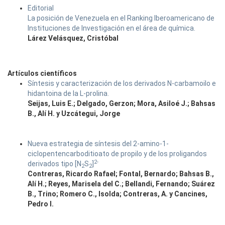
Editorial
La posición de Venezuela en el Ranking Iberoamericano de
Instituciones de Investigación en el área de química.
Lárez Velásquez, Cristóbal
Artículos científicos
Síntesis y caracterización de los derivados N-carbamoilo e
hidantoina de la L-prolina.
Seijas, Luis E.; Delgado, Gerzon; Mora, Asiloé J.; Bahsas
B., Alí H. y Uzcátegui, Jorge
Nueva estrategia de síntesis del 2-amino-1-
ciclopentencarboditioato de propilo y de los proligandos
2-
derivados tipo [N
S
]
2
2
Contreras, Ricardo Rafael; Fontal, Bernardo; Bahsas B.,
Alí H.; Reyes, Marisela del C.; Bellandi, Fernando; Suárez
B., Trino; Romero C., Isolda; Contreras, A. y Cancines,
Pedro I.