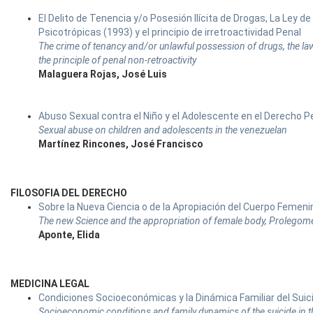
El Delito de Tenencia y/o Posesión Ilícita de Drogas, La Ley 
Psicotrópicas (1993) y el principio de irretroactividad Penal
The crime of tenancy and/or unlawful possession of drugs, the l
the principle of penal non-retroactivity
Malaguera Rojas, José Luis
Abuso Sexual contra el Niño y el Adolescente en el Derecho 
Sexual abuse on children and adolescents in the venezuelan
Martínez Rincones, José Francisco
FILOSOFIA DEL DERECHO
Sobre la Nueva Ciencia o de la Apropiación del Cuerpo Femen
The new Science and the appropriation of female body, Prolegom
Aponte, Elida
MEDICINA LEGAL
Condiciones Socioeconómicas y la Dinámica Familiar del Suic
Socioeconomic conditions and family dynamics of the suicide in th