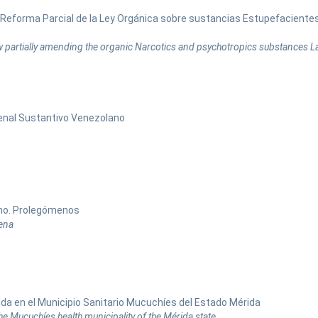
de Reforma Parcial de la Ley Orgánica sobre sustancias Estupefaciente
aw partially amending the organic Narcotics and psychotropics substances
Penal Sustantivo Venezolano
ino. Prolegómenos
ena
ida en el Municipio Sanitario Mucuchíes del Estado Mérida
e Mucuchíes health municipality of the Mérida state