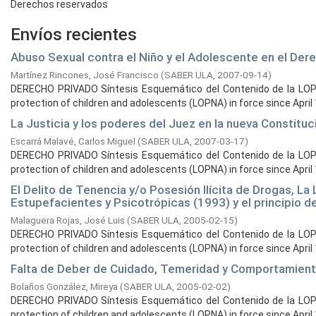
Derechos reservados
Envíos recientes
Abuso Sexual contra el Niño y el Adolescente en el De
Martínez Rincones, José Francisco
(
SABER ULA,
2007-09-14
)
DERECHO PRIVADO Síntesis Esquemático del Contenido de la LOPNA
protection of children and adolescents (LOPNA) in force since April 1
La Justicia y los poderes del Juez en la nueva Constituc
Escarrá Malavé, Carlos Miguel
(
SABER ULA,
2007-03-17
)
DERECHO PRIVADO Síntesis Esquemático del Contenido de la LOPNA
protection of children and adolescents (LOPNA) in force since April 1
El Delito de Tenencia y/o Posesión Ilícita de Drogas, La
Estupefacientes y Psicotrópicas (1993) y el principio de
Malaguera Rojas, José Luis
(
SABER ULA,
2005-02-15
)
DERECHO PRIVADO Síntesis Esquemático del Contenido de la LOPNA
protection of children and adolescents (LOPNA) in force since April 1
Falta de Deber de Cuidado, Temeridad y Comportamient
Bolaños González, Mireya
(
SABER ULA,
2005-02-02
)
DERECHO PRIVADO Síntesis Esquemático del Contenido de la LOPNA
protection of children and adolescents (LOPNA) in force since April 1