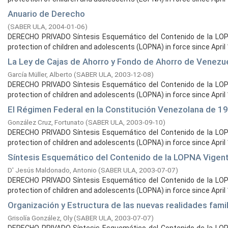
Anuario de Derecho
(
SABER ULA,
2004-01-06
)
DERECHO PRIVADO Síntesis Esquemático del Contenido de la LOPNA
protection of children and adolescents (LOPNA) in force since April 1
La Ley de Cajas de Ahorro y Fondo de Ahorro de Venezu
García Müller, Alberto
(
SABER ULA,
2003-12-08
)
DERECHO PRIVADO Síntesis Esquemático del Contenido de la LOPNA
protection of children and adolescents (LOPNA) in force since April 1
El Régimen Federal en la Constitución Venezolana de 1
González Cruz, Fortunato
(
SABER ULA,
2003-09-10
)
DERECHO PRIVADO Síntesis Esquemático del Contenido de la LOPNA
protection of children and adolescents (LOPNA) in force since April 1
Síntesis Esquemático del Contenido de la LOPNA Vigen
D' Jesús Maldonado, Antonio
(
SABER ULA,
2003-07-07
)
DERECHO PRIVADO Síntesis Esquemático del Contenido de la LOPNA
protection of children and adolescents (LOPNA) in force since April 1
Organización y Estructura de las nuevas realidades fami
Grisolía González, Oly
(
SABER ULA,
2003-07-07
)