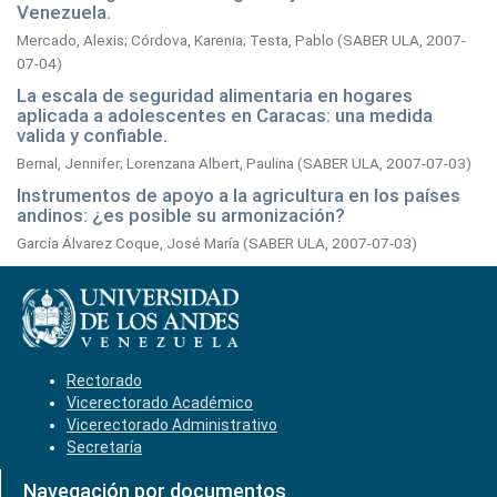
Venezuela.
Mercado, Alexis
;
Córdova, Karenia
;
Testa, Pablo
(
SABER ULA,
2007-
07-04
)
La escala de seguridad alimentaria en hogares
aplicada a adolescentes en Caracas: una medida
valida y confiable.
Bernal, Jennifer
;
Lorenzana Albert, Paulina
(
SABER ULA,
2007-07-03
)
Instrumentos de apoyo a la agricultura en los países
andinos: ¿es posible su armonización?
García Álvarez Coque, José María
(
SABER ULA,
2007-07-03
)
Rectorado
Vicerectorado Académico
Vicerectorado Administrativo
Secretaría
Navegación por documentos