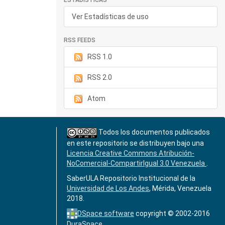
ESTADÍSTICAS
Ver Estadísticas de uso
RSS FEEDS
RSS 1.0
RSS 2.0
Atom
Todos los documentos publicados
en este repositorio se distribuyen bajo una
Licencia Creative Commons Atribución-
NoComercial-CompartirIgual 3.0 Venezuela
.
SaberULA Repositorio Institucional de la
Universidad de Los Andes
, Mérida, Venezuela
2018.
DSpace software
copyright © 2002-2016
DuraSpace
.