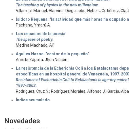
The teaching of physics in the new millennium.
Villarreal, Manuel; Alamino, Diego;Lobo, Hebert; Gutiérrez, Gla
Isidoro Requena: "la actividad que más horas ha ocupado mi
Pachano, Ymarú A.
Los espacios de la poesía.
The spaces of poetry.
Medina Machado, Alí
Aquiles Nazoa: "cantor de lo pequeño"
Arrieta Zapata, Jhon Nelson
La resistencia de la Echerichia Coli a los Betalactams dep
específicas en un hospital general de Venezuela, 1997-200
Resistance of Escherichia Coli to Betalactams is age-dependent.
1997-2003.
Rodríguez, Cruz N.; Rodríguez Morales, Alfonso J.; García, Alba;
Índice acumulado
Novedades