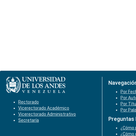
Navegació
Por Fec
Por Aut
Rectorado
Por Tít
Vicerectorado Académico
Por Pal
Vicerectorado Administrativo
Preguntas
Secretaría
¿Cómo p
¿Cómo e