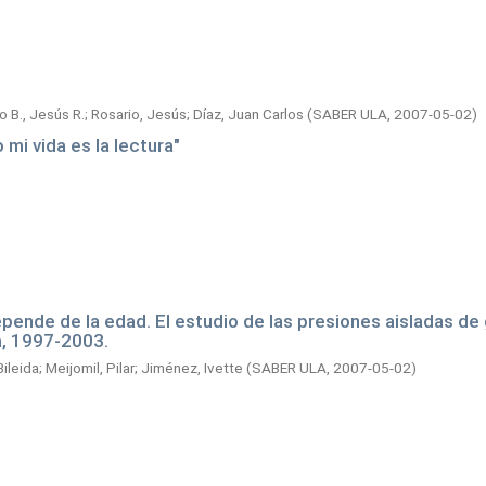
o B., Jesús R.
;
Rosario, Jesús
;
Díaz, Juan Carlos
(
SABER ULA,
2007-05-02
)
mi vida es la lectura"
epende de la edad. El estudio de las presiones aisladas de
a, 1997-2003.
Bileida
;
Meijomil, Pilar
;
Jiménez, Ivette
(
SABER ULA,
2007-05-02
)