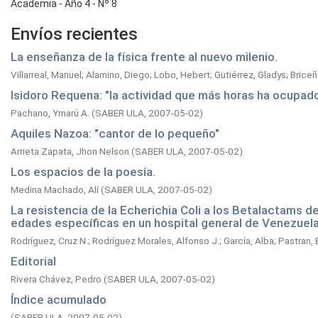
Academia - Año 4 - Nº 8
Envíos recientes
La enseñanza de la física frente al nuevo milenio.
Villarreal, Manuel
;
Alamino, Diego
;
Lobo, Hebert
;
Gutiérrez, Gladys
;
Briceñ
Isidoro Requena: "la actividad que más horas ha ocupado 
Pachano, Ymarú A.
(
SABER ULA,
2007-05-02
)
Aquiles Nazoa: "cantor de lo pequeño"
Arrieta Zapata, Jhon Nelson
(
SABER ULA,
2007-05-02
)
Los espacios de la poesía.
Medina Machado, Alí
(
SABER ULA,
2007-05-02
)
La resistencia de la Echerichia Coli a los Betalactams d
edades específicas en un hospital general de Venezuel
Rodríguez, Cruz N.
;
Rodríguez Morales, Alfonso J.
;
García, Alba
;
Pastran, 
Editorial
Rivera Chávez, Pedro
(
SABER ULA,
2007-05-02
)
Índice acumulado
(
SABER ULA,
2007-05-02
)