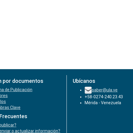
n por documentos
Ubícanos
ha de Publicación
saber@ula.ve
ores
+58-0274-240.23.43
ulos
Mérida - Venezuela
abras Clave
 Frecuentes
ublicar?
nviar o actualizar información?