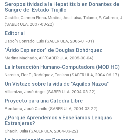
Seropositividad a la Hepatitis b en Donantes de
Sangre del Estado Trujillo
Castillo, Carmen Elena
;
Medina, Ana Luisa
;
Talamo, F.
;
Cabrera, J.
(
SABER ULA,
2007-03-22
)
Editorial
Daboín Conrado, Luís
(
SABER ULA,
2006-01-31
)
"Árido Esplendor" de Douglas Bohórquez
Medina Machado, Alí
(
SABER ULA,
2005-08-04
)
La Interacción Humano-Computadora (MODIHC)
Narciso, Flor E.
;
Rodríguez, Taniana
(
SABER ULA,
2004-06-17
)
Un Vistazo sobre la vida de "Aquiles Nazoa"
Villamizar, José Angel
(
SABER ULA,
2004-03-22
)
Proyecto para una Cátedra Libre
Perdomo, José Camilo
(
SABER ULA,
2004-03-22
)
¿Porqué Aprendemos y Enseñamos Lenguas
Extranjeras?
Chacín, Julia
(
SABER ULA,
2004-03-22
)