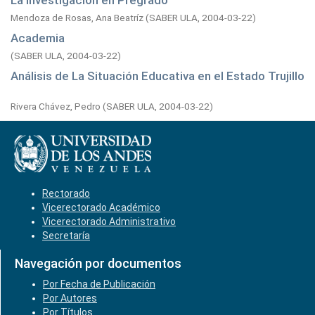
La Investigación en Pregrado
Mendoza de Rosas, Ana Beatríz
(
SABER ULA,
2004-03-22
)
Academia
(
SABER ULA,
2004-03-22
)
Análisis de La Situación Educativa en el Estado Trujillo
Rivera Chávez, Pedro
(
SABER ULA,
2004-03-22
)
Rectorado
Vicerectorado Académico
Vicerectorado Administrativo
Secretaría
Navegación por documentos
Por Fecha de Publicación
Por Autores
Por Títulos