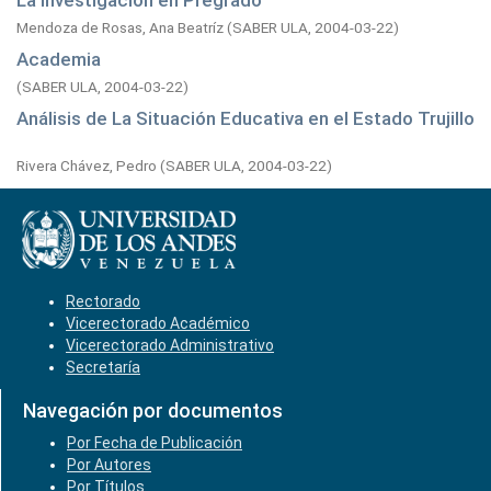
La Investigación en Pregrado
Mendoza de Rosas, Ana Beatríz
(
SABER ULA,
2004-03-22
)
Academia
(
SABER ULA,
2004-03-22
)
Análisis de La Situación Educativa en el Estado Trujillo
Rivera Chávez, Pedro
(
SABER ULA,
2004-03-22
)
Rectorado
Vicerectorado Académico
Vicerectorado Administrativo
Secretaría
Navegación por documentos
Por Fecha de Publicación
Por Autores
Por Títulos