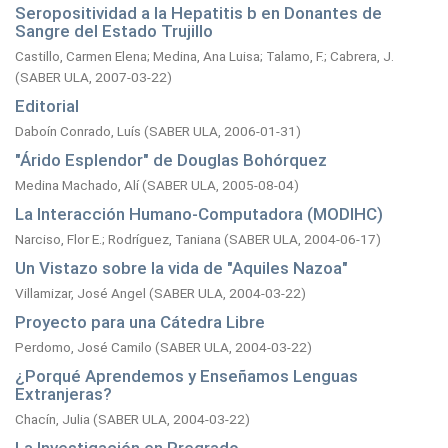
Seropositividad a la Hepatitis b en Donantes de
Sangre del Estado Trujillo
Castillo, Carmen Elena
;
Medina, Ana Luisa
;
Talamo, F.
;
Cabrera, J.
(
SABER ULA,
2007-03-22
)
Editorial
Daboín Conrado, Luís
(
SABER ULA,
2006-01-31
)
"Árido Esplendor" de Douglas Bohórquez
Medina Machado, Alí
(
SABER ULA,
2005-08-04
)
La Interacción Humano-Computadora (MODIHC)
Narciso, Flor E.
;
Rodríguez, Taniana
(
SABER ULA,
2004-06-17
)
Un Vistazo sobre la vida de "Aquiles Nazoa"
Villamizar, José Angel
(
SABER ULA,
2004-03-22
)
Proyecto para una Cátedra Libre
Perdomo, José Camilo
(
SABER ULA,
2004-03-22
)
¿Porqué Aprendemos y Enseñamos Lenguas
Extranjeras?
Chacín, Julia
(
SABER ULA,
2004-03-22
)