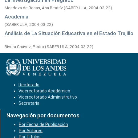
La Investigación en Pregrado
Mendoza de Rosas, Ana Beatríz
(
SABER ULA,
2004-03-22
)
Academia
(
SABER ULA,
2004-03-22
)
Análisis de La Situación Educativa en el Estado Trujillo
Rivera Chávez, Pedro
(
SABER ULA,
2004-03-22
)
Rectorado
Vicerectorado Académico
Vicerectorado Administrativo
Secretaría
Navegación por documentos
Por Fecha de Publicación
Por Autores
Por Títulos