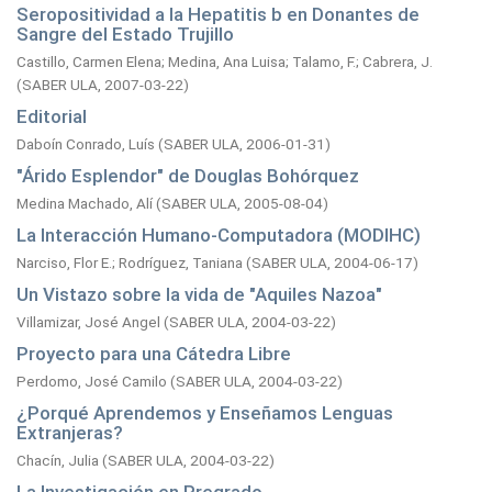
Seropositividad a la Hepatitis b en Donantes de
Sangre del Estado Trujillo
Castillo, Carmen Elena
;
Medina, Ana Luisa
;
Talamo, F.
;
Cabrera, J.
(
SABER ULA,
2007-03-22
)
Editorial
Daboín Conrado, Luís
(
SABER ULA,
2006-01-31
)
"Árido Esplendor" de Douglas Bohórquez
Medina Machado, Alí
(
SABER ULA,
2005-08-04
)
La Interacción Humano-Computadora (MODIHC)
Narciso, Flor E.
;
Rodríguez, Taniana
(
SABER ULA,
2004-06-17
)
Un Vistazo sobre la vida de "Aquiles Nazoa"
Villamizar, José Angel
(
SABER ULA,
2004-03-22
)
Proyecto para una Cátedra Libre
Perdomo, José Camilo
(
SABER ULA,
2004-03-22
)
¿Porqué Aprendemos y Enseñamos Lenguas
Extranjeras?
Chacín, Julia
(
SABER ULA,
2004-03-22
)