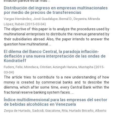
inflación parece estar más ...
Distribución del ingreso en empresas multinacionales
por medio de precios de transferencias
Vargas Hernández, José Guadalupe
;
Bernal D., Deyanira
;
Miranda
López, Rubén
(
2015-03-04
)
The objective of this paper is to analyze the procedures used by
multinational enterprises to distribute the revenue generated by
their subsidiaries abroad. Also, the paper intends to answer the
question how multinational ...
El dilema del Banco Central, la paradoja inflación-
deflación y una nueva interpretación de las ondas de
Kondratieff
Fuders, Felix
;
Mondaca, Cristian
;
Azungah Haruna, Mustapha
(
2015-
03-04
)
The article tries to contribute to a new understanding of how
money is created by commercial banks and to describe the
dilemma, which after some time, every Central Bank within the
fractional reserve banking system faces. ...
Índice multidimensional para las empresas del sector
de bebidas alcohólicas en Venezuela
Zerpa de Hurtado, Sadcidi
;
Giacalone, Rita
;
Hurtado Briceño, Alberto