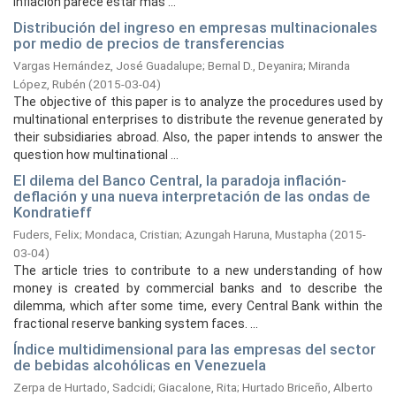
inflación parece estar más ...
Distribución del ingreso en empresas multinacionales
por medio de precios de transferencias
Vargas Hernández, José Guadalupe
;
Bernal D., Deyanira
;
Miranda
López, Rubén
(
2015-03-04
)
The objective of this paper is to analyze the procedures used by
multinational enterprises to distribute the revenue generated by
their subsidiaries abroad. Also, the paper intends to answer the
question how multinational ...
El dilema del Banco Central, la paradoja inflación-
deflación y una nueva interpretación de las ondas de
Kondratieff
Fuders, Felix
;
Mondaca, Cristian
;
Azungah Haruna, Mustapha
(
2015-
03-04
)
The article tries to contribute to a new understanding of how
money is created by commercial banks and to describe the
dilemma, which after some time, every Central Bank within the
fractional reserve banking system faces. ...
Índice multidimensional para las empresas del sector
de bebidas alcohólicas en Venezuela
Zerpa de Hurtado, Sadcidi
;
Giacalone, Rita
;
Hurtado Briceño, Alberto