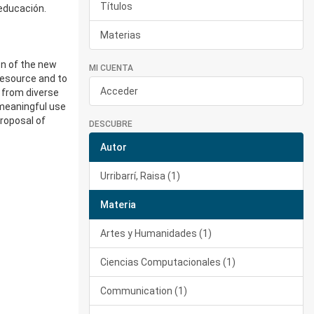
Títulos
 educación.
Materias
on of the new
MI CUENTA
resource and to
Acceder
, from diverse
 meaningful use
roposal of
DESCUBRE
Autor
Urribarrí, Raisa (1)
Materia
Artes y Humanidades (1)
Ciencias Computacionales (1)
Communication (1)