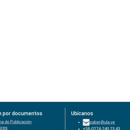
n por documentos
Ubícanos
ha de Publicación
saber@ula.ve
ores
+58-0274-240.23.43