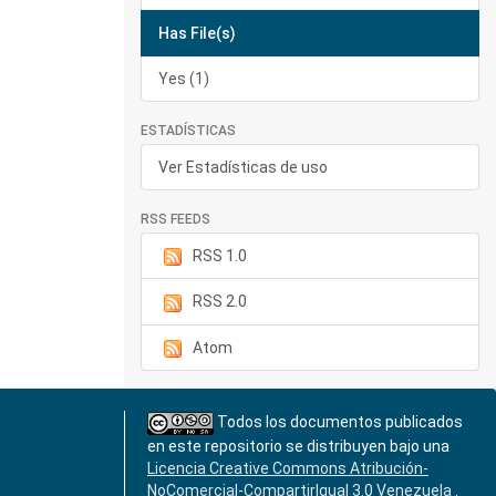
Has File(s)
Yes (1)
ESTADÍSTICAS
Ver Estadísticas de uso
RSS FEEDS
RSS 1.0
RSS 2.0
Atom
Todos los documentos publicados
en este repositorio se distribuyen bajo una
Licencia Creative Commons Atribución-
NoComercial-CompartirIgual 3.0 Venezuela
.