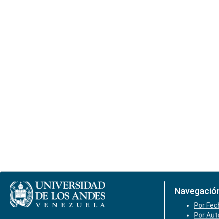
Navegació
Por Fec
Por Aut