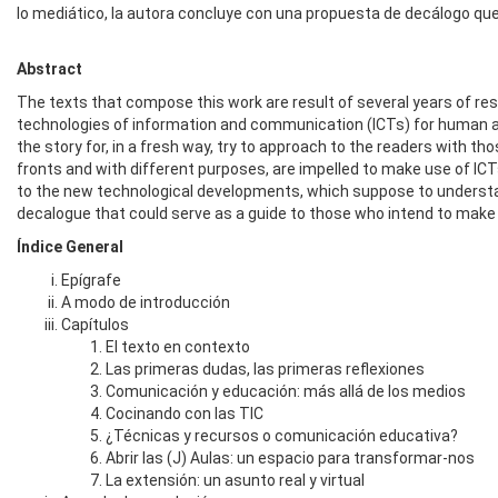
lo mediático, la autora concluye con una propuesta de decálogo que
Abstract
The texts that compose this work are result of several years of re
technologies of information and communication (ICTs) for human an
the story for, in a fresh way, try to approach to the readers with th
fronts and with different purposes, are impelled to make use of ICT
to the new technological developments, which suppose to understand
decalogue that could serve as a guide to those who intend to make 
Índice General
Epígrafe
A modo de introducción
Capítulos
El texto en contexto
Las primeras dudas, las primeras reflexiones
Comunicación y educación: más allá de los medios
Cocinando con las TIC
¿Técnicas y recursos o comunicación educativa?
Abrir las (J) Aulas: un espacio para transformar-nos
La extensión: un asunto real y virtual