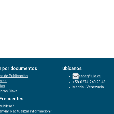
n por documentos
Ubícanos
ha de Publicación
saber@ula.ve
ores
+58-0274-240.23.43
ulos
Mérida - Venezuela
abras Clave
 Frecuentes
ublicar?
nviar o actualizar información?