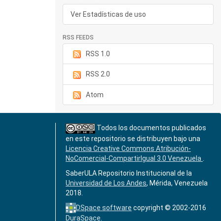
Ver Estadísticas de uso
RSS FEEDS
RSS 1.0
RSS 2.0
Atom
Todos los documentos publicados
en este repositorio se distribuyen bajo una
Licencia Creative Commons Atribución-
NoComercial-CompartirIgual 3.0 Venezuela
.
SaberULA Repositorio Institucional de la
Universidad de Los Andes
, Mérida, Venezuela
2018.
DSpace software
copyright © 2002-2016
DuraSpace
.