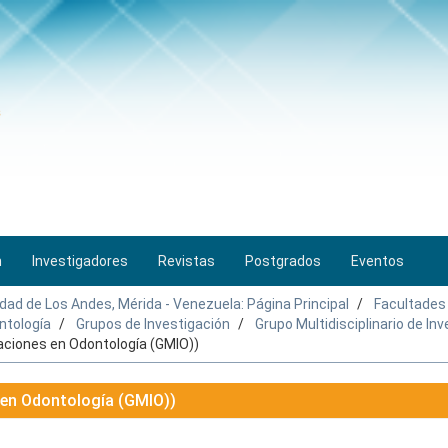
n
Investigadores
Revistas
Postgrados
Eventos
idad de Los Andes, Mérida - Venezuela: Página Principal
Facultades
ntología
Grupos de Investigación
Grupo Multidisciplinario de I
gaciones en Odontología (GMIO))
s en Odontología (GMIO))