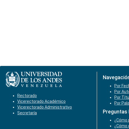
Navegació
Por Fec
Por Aut
Rectorado
Por Tít
Vicerectorado Académico
Por Pal
Vicerectorado Administrativo
Preguntas
Secretaría
¿Cómo p
¿Cómo e