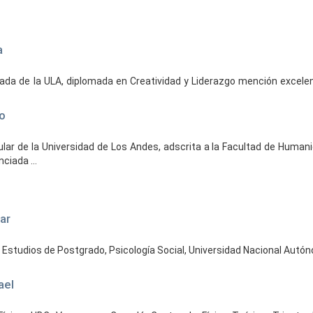
a
da de la ULA, diplomada en Creatividad y Liderazgo mención excelen
o
lar de la Universidad de Los Andes, adscrita a la Facultad de Human
ciada ...
lar
 Estudios de Postgrado, Psicología Social, Universidad Nacional Autó
ael