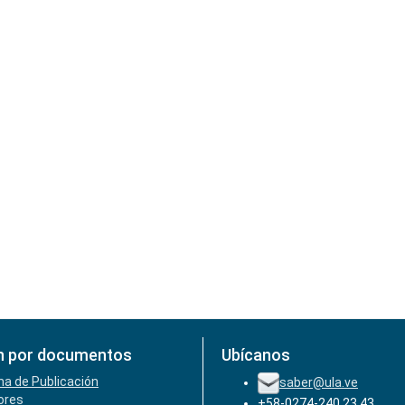
n por documentos
Ubícanos
ha de Publicación
saber@ula.ve
ores
+58-0274-240.23.43