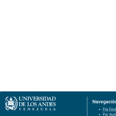
Navegació
Por Fec
Por Aut