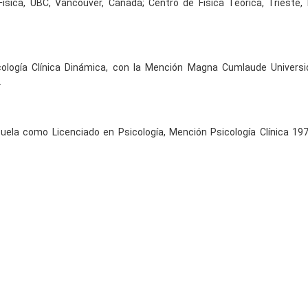
sica, UBC, Vancouver, Canadá; Centro de Física Teórica, Trieste, I
icología Clínica Dinámica, con la Mención Magna Cumlaude Universi
.
uela como Licenciado en Psicología, Mención Psicología Clínica 19