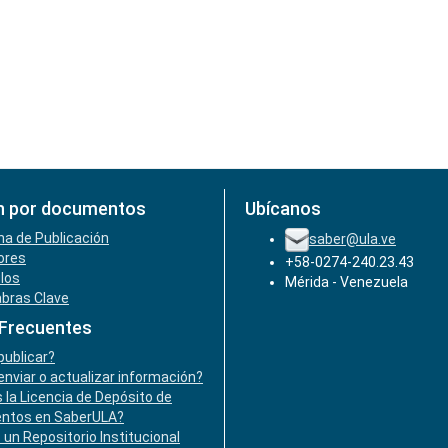
n por documentos
Ubícanos
ha de Publicación
saber@ula.ve
ores
+58-0274-240.23.43
ulos
Mérida - Venezuela
abras Clave
 Frecuentes
ublicar?
nviar o actualizar información?
 la Licencia de Depósito de
ntos en SaberULA?
 un Repositorio Institucional