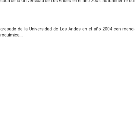
esada de la Universidad de Los Andes en el año 2004; actualmente cu
egresado de la Universidad de Los Andes en el año 2004 con menc
oquímica ...