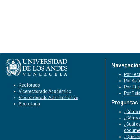
Navegació
Por Fec
Por Aut
Rectorado
Por Tít
Vicerectorado Académico
Por Pal
Vicerectorado Administrativo
Preguntas
Secretaría
¿Cómo p
¿Cómo e
¿Cuál es
docume
¿Qué es