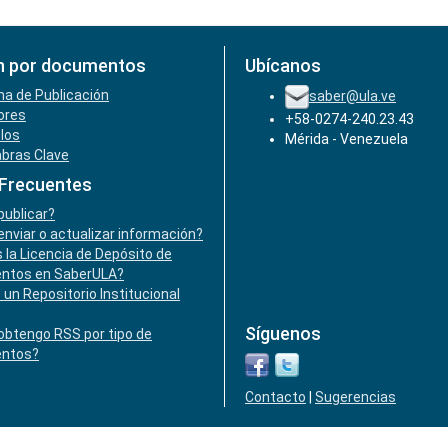
n por documentos
Ubícanos
ha de Publicación
saber@ula.ve
ores
+58-0274-240.23.43
ulos
Mérida - Venezuela
abras Clave
 Frecuentes
ublicar?
nviar o actualizar información?
 la Licencia de Depósito de
ntos en SaberULA?
 un Repositorio Institucional
Síguenos
btengo RSS por tipo de
ntos?
Contacto
|
Sugerencias