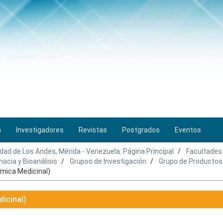
n
Investigadores
Revistas
Postgrados
Eventos
idad de Los Andes, Mérida - Venezuela: Página Principal
Facultades
acia y Bioanálisis
Grupos de Investigación
Grupo de Productos 
ímica Medicinal)
icinal)