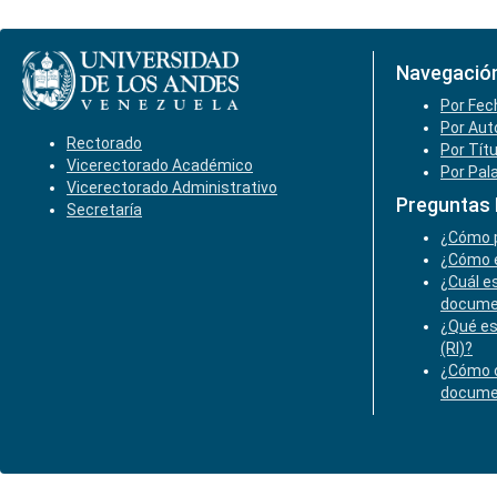
Navegació
Por Fec
Por Aut
Rectorado
Por Tít
Vicerectorado Académico
Por Pal
Vicerectorado Administrativo
Preguntas
Secretaría
¿Cómo p
¿Cómo e
¿Cuál es
docume
¿Qué es
(RI)?
¿Cómo o
docume