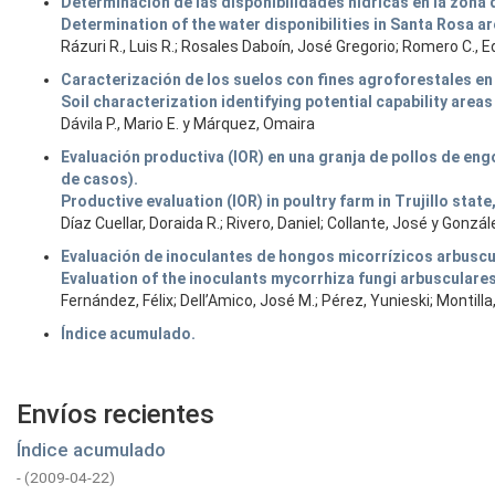
Determinación de las disponibilidades hídricas en la zona 
Determination of the water disponibilities in Santa Rosa a
Rázuri R., Luis R.; Rosales Daboín, José Gregorio; Romero C., 
Caracterización de los suelos con fines agroforestales en
Soil characterization identifying potential capability area
Dávila P., Mario E. y Márquez, Omaira
Evaluación productiva (IOR) en una granja de pollos de en
de casos).
Productive evaluation (IOR) in poultry farm in Trujillo sta
Díaz Cuellar, Doraida R.; Rivero, Daniel; Collante, José y Gonzá
Evaluación de inoculantes de hongos micorrízicos arbuscu
Evaluation of the inoculants mycorrhiza fungi arbusculare
Fernández, Félix; Dell’Amico, José M.; Pérez, Yunieski; Montill
Índice acumulado.
Envíos recientes
Índice acumulado
-
(
2009-04-22
)