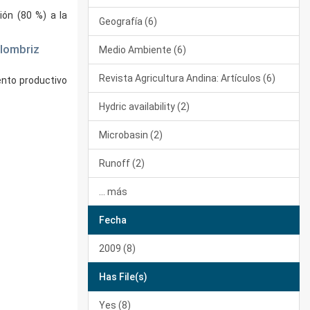
ón (80 %) a la
Geografía (6)
 lombriz
Medio Ambiente (6)
Revista Agricultura Andina: Artículos (6)
ento productivo
Hydric availability (2)
Microbasin (2)
Runoff (2)
... más
Fecha
2009 (8)
Has File(s)
Yes (8)