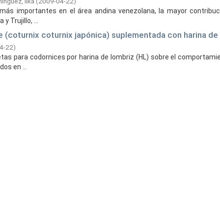
ínguez, Ilka
(
2009-04-22
)
más importantes en el área andina venezolana, la mayor contribuci
Trujillo, ...
(coturnix coturnix japónica) suplementada con harina de
4-22
)
ietas para codornices por harina de lombriz (HL) sobre el comportami
os en ...