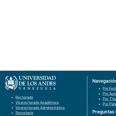
Navegació
Por Fec
Por Aut
Rectorado
Por Tít
Vicerectorado Académico
Por Pal
Vicerectorado Administrativo
Preguntas
Secretaría