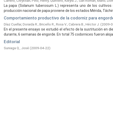
Carrero, Chrystian
;
Pino, Henry
;
Quintero, Kleyra J.
;
San Román, Mario
;
Dom
La papa (Solanum tuberosum L.) representa uno de los cultivos 
producción nacional de papa proviene de los estados Mérida, Táchira y 
Comportamiento productivo de la codorniz para engorde 
Díaz Cuellar, Doraida R.
;
Briceño R., Rosa V.
;
Cabrera B., Héctor J.
(
2009-0
En el presente ensayo se estudió el efecto de la sustitución en d
durante, 6 semanas de engorde. En total 75 codornices fueron alojad
Editorial
Suniaga Q., José
(
2009-04-22
)