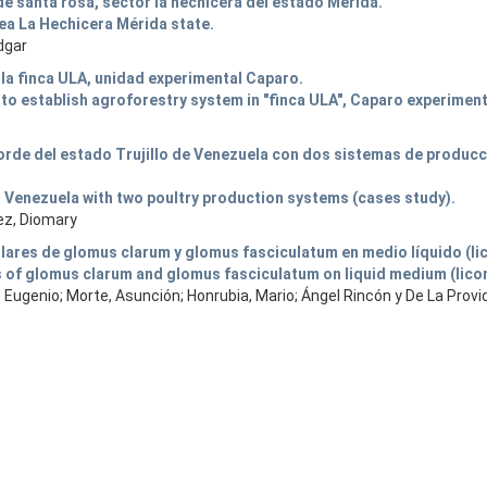
de santa rosa, sector la hechicera del estado Mérida.
rea La Hechicera Mérida state.
Edgar
 la finca ULA, unidad experimental Caparo.
s to establish agroforestry system in "finca ULA", Caparo experiment
gorde del estado Trujillo de Venezuela con dos sistemas de producc
te, Venezuela with two poultry production systems (cases study).
lez, Diomary
lares de glomus clarum y glomus fasciculatum en medio líquido (li
s of glomus clarum and glomus fasciculatum on liquid medium (lico
a, Eugenio; Morte, Asunción; Honrubia, Mario; Ángel Rincón y De La Provi