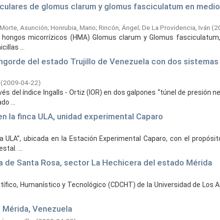
culares de glomus clarum y glomus fasciculatum en medio 
Morte, Asunción
;
Honrubia, Mario
;
Rincón, Ángel
;
De La Providencia, Iván
(
2
 los hongos micorrízicos (HMA) Glomus clarum y Glomus fasciculatum
illas ...
engorde del estado Trujillo de Venezuela con dos sistemas
(
2009-04-22
)
s del índice Ingalls - Ortiz (IOR) en dos galpones “túnel de presión n
o ...
en la finca ULA, unidad experimental Caparo
ca ULA”, ubicada en la Estación Experimental Caparo, con el propósito
tal. ...
na de Santa Rosa, sector La Hechicera del estado Mérida
entífico, Humanístico y Tecnológico (CDCHT) de la Universidad de Los 
n Mérida, Venezuela