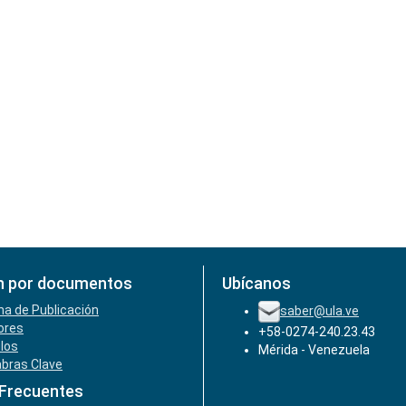
n por documentos
Ubícanos
ha de Publicación
saber@ula.ve
ores
+58-0274-240.23.43
ulos
Mérida - Venezuela
abras Clave
 Frecuentes