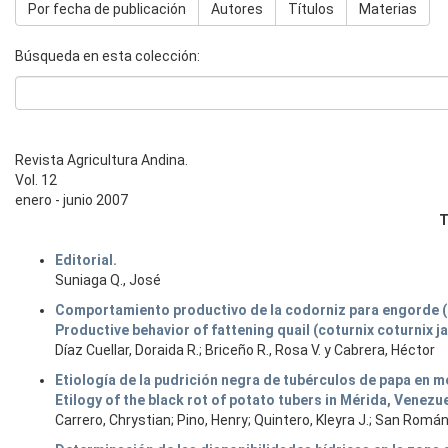
Por fecha de publicación
Autores
Títulos
Materias
Búsqueda en esta colección:
Revista Agricultura Andina.
Vol. 12
enero - junio 2007
T
Editorial.
Suniaga Q., José
Comportamiento productivo de la codorniz para engorde (c
Productive behavior of fattening quail (coturnix coturnix j
Díaz Cuellar, Doraida R.; Briceño R., Rosa V. y Cabrera, Héctor
Etiología de la pudrición negra de tubérculos de papa en m
Etilogy of the black rot of potato tubers in Mérida, Venezue
Carrero, Chrystian; Pino, Henry; Quintero, Kleyra J.; San Román