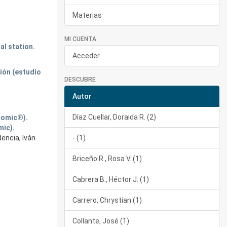
Materias
MI CUENTA
al station.
Acceder
ión (estudio
DESCUBRE
Autor
Díaz Cuellar, Doraida R. (2)
comic®).
mic).
dencia, Iván
- (1)
Briceño R., Rosa V. (1)
Cabrera B., Héctor J. (1)
Carrero, Chrystian (1)
Collante, José (1)