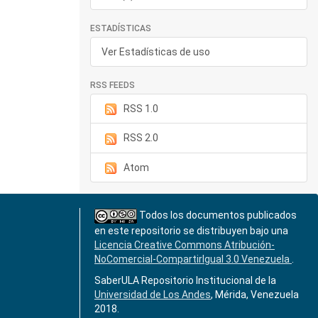
ESTADÍSTICAS
Ver Estadísticas de uso
RSS FEEDS
RSS 1.0
RSS 2.0
Atom
Todos los documentos publicados
en este repositorio se distribuyen bajo una
Licencia Creative Commons Atribución-
NoComercial-CompartirIgual 3.0 Venezuela
.
SaberULA Repositorio Institucional de la
Universidad de Los Andes
, Mérida, Venezuela
2018.