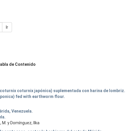
Ir
abla de Contenido
oturnix coturnix japónica) suplementada con harina de lombriz.
aponica) fed with earthworm flour.
érida, Venezuela.
la.
, M. y Domínguez, Ilka