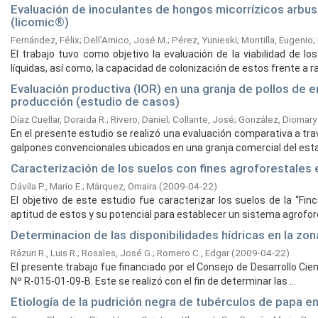
Evaluación de inoculantes de hongos micorrízicos arbus
(licomic®)
Fernández, Félix
;
Dell’Amico, José M.
;
Pérez, Yunieski
;
Montilla, Eugenio
;
El trabajo tuvo como objetivo la evaluación de la viabilidad de
líquidas, así como, la capacidad de colonización de estos frente a raic
Evaluación productiva (IOR) en una granja de pollos de 
producción (estudio de casos)
Díaz Cuellar, Doraida R.
;
Rivero, Daniel
;
Collante, José
;
González, Diomary
En el presente estudio se realizó una evaluación comparativa a travé
galpones convencionales ubicados en una granja comercial del estad
Caracterización de los suelos con fines agroforestales 
Dávila P., Mario E.
;
Márquez, Omaira
(
2009-04-22
)
El objetivo de este estudio fue caracterizar los suelos de la “Fin
aptitud de estos y su potencial para establecer un sistema agrofores
Determinacion de las disponibilidades hídricas en la zo
Rázuri R., Luis R.
;
Rosales, José G.
;
Romero C., Edgar
(
2009-04-22
)
El presente trabajo fue financiado por el Consejo de Desarrollo Ci
Nº R-015-01-09-B. Este se realizó con el fin de determinar las ...
Etiología de la pudrición negra de tubérculos de papa e