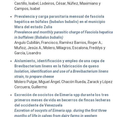
Castillo, Isabel; Lodeiros, César; Núñez, Maximiano y
Campos, Isabel
Prevalencia y carga parasitaria mensual de fasciola
hepática en búfalas (bubalus bubalis) en el municipio
Mara del estado Zulia
Prevalence and monthly parasitic charge of Fasciola hepatica
in buffaloes (Bubalus bubalis)
Angulo Cubillán, Francisco; Ramírez Barrios, Roger A.;
Muñoz, Jesús A.; Molero, Milagros; Escalona, Freddys y
García, Lisandro
Aislamiento, identificación y empleo de una cepa de
Brevíbacterium linens en la fabricación de queso
Isolation, identification and use of a Brevibacterium linens
strain, to prepare cheese
Molero Pulgar, Miguel Ángel; Chacón Rueda, Zarack y López
Corcuera, Guillermo
Excreción de oocistos de Eimeria spp durante los tres
primeros meses de vida en becerros de fincas lecheras
del occidente de Venezuela
Excretion of oocysts of Eimeria spp. during the first three
months of life in calves from dairy farms in western