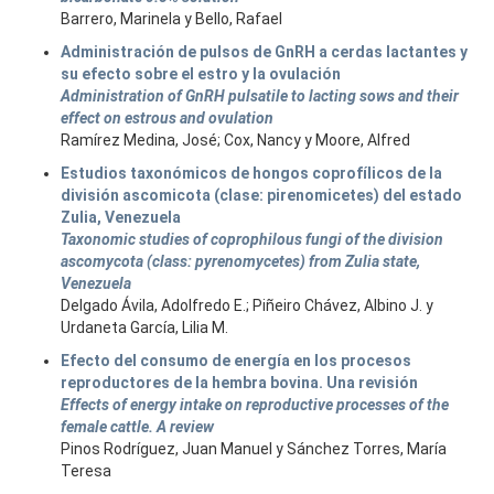
Barrero, Marinela y Bello, Rafael
Administración de pulsos de GnRH a cerdas lactantes y
su efecto sobre el estro y la ovulación
Administration of GnRH pulsatile to lacting sows and their
effect on estrous and ovulation
Ramírez Medina, José; Cox, Nancy y Moore, Alfred
Estudios taxonómicos de hongos coprofílicos de la
división ascomicota (clase: pirenomicetes) del estado
Zulia, Venezuela
Taxonomic studies of coprophilous fungi of the division
ascomycota (class: pyrenomycetes) from Zulia state,
Venezuela
Delgado Ávila, Adolfredo E.; Piñeiro Chávez, Albino J. y
Urdaneta García, Lilia M.
Efecto del consumo de energía en los procesos
reproductores de la hembra bovina. Una revisión
Effects of energy intake on reproductive processes of the
female cattle. A review
Pinos Rodríguez, Juan Manuel y Sánchez Torres, María
Teresa