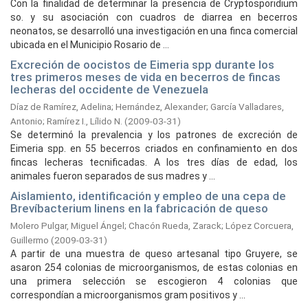
Con la finalidad de determinar la presencia de Cryptosporidium
so. y su asociación con cuadros de diarrea en becerros
neonatos, se desarrolló una investigación en una finca comercial
ubicada en el Municipio Rosario de ...
Excreción de oocistos de Eimeria spp durante los
tres primeros meses de vida en becerros de fincas
lecheras del occidente de Venezuela
Díaz de Ramírez, Adelina
;
Hernández, Alexander
;
García Valladares,
Antonio
;
Ramírez I., Lílido N.
(
2009-03-31
)
Se determinó la prevalencia y los patrones de excreción de
Eimeria spp. en 55 becerros criados en confinamiento en dos
fincas lecheras tecnificadas. A los tres días de edad, los
animales fueron separados de sus madres y ...
Aislamiento, identificación y empleo de una cepa de
Brevíbacterium linens en la fabricación de queso
Molero Pulgar, Miguel Ángel
;
Chacón Rueda, Zarack
;
López Corcuera,
Guillermo
(
2009-03-31
)
A partir de una muestra de queso artesanal tipo Gruyere, se
asaron 254 colonias de microorganismos, de estas colonias en
una primera selección se escogieron 4 colonias que
correspondían a microorganismos gram positivos y ...