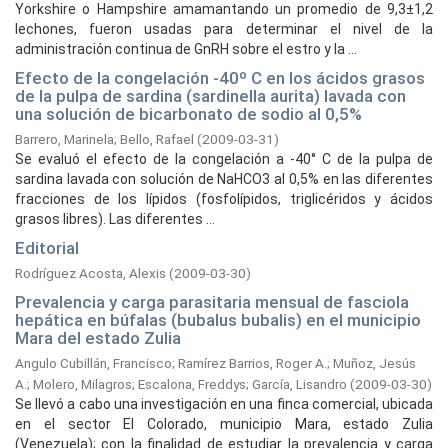
Yorkshire o Hampshire amamantando un promedio de 9,3±1,2
lechones, fueron usadas para determinar el nivel de la
administración continua de GnRH sobre el estro y la ...
Efecto de la congelación -40º C en los ácidos grasos
de la pulpa de sardina (sardinella aurita) lavada con
una solución de bicarbonato de sodio al 0,5%
Barrero, Marinela
;
Bello, Rafael
(
2009-03-31
)
Se evaluó el efecto de la congelación a -40° C de la pulpa de
sardina lavada con solución de NaHCO3 al 0,5% en las diferentes
fracciones de los lípidos (fosfolípidos, triglicéridos y ácidos
grasos libres). Las diferentes ...
Editorial
Rodríguez Acosta, Alexis
(
2009-03-30
)
Prevalencia y carga parasitaria mensual de fasciola
hepática en búfalas (bubalus bubalis) en el municipio
Mara del estado Zulia
Angulo Cubillán, Francisco
;
Ramírez Barrios, Roger A.
;
Muñoz, Jesús
A.
;
Molero, Milagros
;
Escalona, Freddys
;
García, Lisandro
(
2009-03-30
)
Se llevó a cabo una investigación en una finca comercial, ubicada
en el sector El Colorado, municipio Mara, estado Zulia
(Venezuela); con la finalidad de estudiar la prevalencia y carga