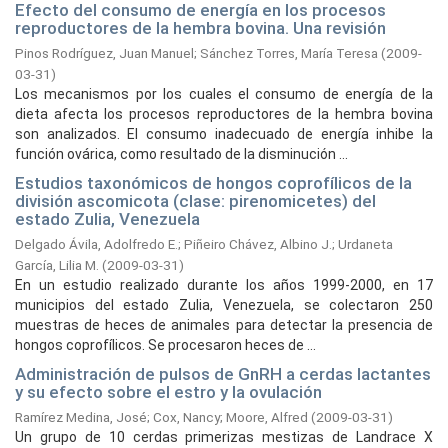
Efecto del consumo de energía en los procesos
reproductores de la hembra bovina. Una revisión
Pinos Rodríguez, Juan Manuel
;
Sánchez Torres, María Teresa
(
2009-
03-31
)
Los mecanismos por los cuales el consumo de energía de la
dieta afecta los procesos reproductores de la hembra bovina
son analizados. El consumo inadecuado de energía inhibe la
función ovárica, como resultado de la disminución ...
Estudios taxonómicos de hongos coprofílicos de la
división ascomicota (clase: pirenomicetes) del
estado Zulia, Venezuela
Delgado Ávila, Adolfredo E.
;
Piñeiro Chávez, Albino J.
;
Urdaneta
García, Lilia M.
(
2009-03-31
)
En un estudio realizado durante los años 1999-2000, en 17
municipios del estado Zulia, Venezuela, se colectaron 250
muestras de heces de animales para detectar la presencia de
hongos coprofílicos. Se procesaron heces de ...
Administración de pulsos de GnRH a cerdas lactantes
y su efecto sobre el estro y la ovulación
Ramírez Medina, José
;
Cox, Nancy
;
Moore, Alfred
(
2009-03-31
)
Un grupo de 10 cerdas primerizas mestizas de Landrace X