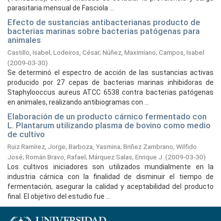
parasitaria mensual de Fasciola ...
Efecto de sustancias antibacterianas producto de
bacterias marinas sobre bacterias patógenas para
animales
Castillo, Isabel
;
Lodeiros, César
;
Núñez, Maximiano
;
Campos, Isabel
(
2009-03-30
)
Se determinó el espectro de acción de las sustancias activas
producido por 27 cepas de bacterias marinas inhibidoras de
Staphylooccus aureus ATCC 6538 contra bacterias patógenas
en animales, realizando antibiogramas con ...
Elaboración de un producto cárnico fermentado con
L. Plantarum utilizando plasma de bovino como medio
de cultivo
Ruiz Ramírez, Jorge
;
Barboza, Yasmina
;
Briñez Zambrano, Wilfido
José
;
Román Bravo, Rafael
;
Márquez Salas, Enrique J.
(
2009-03-30
)
Los cultivos iniciadores son utilizados mundialmente en la
industria cárnica con la finalidad de disminuir el tiempo de
fermentación, asegurar la calidad y aceptabilidad del producto
final. El objetivo del estudio fue ...