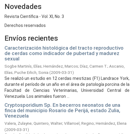
Novedades
Revista Científica - Vol. XI, No. 3
Derechos reservados
Envíos recientes
Caracterización histológica del tracto reproductivo
de cerdas como indicador de pubertad y madurez
sexual
Sogbe Martinís, Elías
;
Hernández, Marcos
;
Díaz, Carmen T.
;
Ascanio,
Elías
;
Puche Erlich, Sonia
(
2009-03-31
)
Se realizó un estudio en 12 cerdas mestizas (F1) Landrace York,
durante el período de un año en el área de patología porcina de la
Facultad de Ciencias Veterinarias, Universidad Central de
Venezuela. Los animales fueron ...
Cryptosporidium Sp. En becerros neonatos de una
finca del municipio Rosario de Perijá, estado Zulia,
Venezuela
Valera, Zulayne
;
Quintero, Walter
;
Villarroel, Regino
;
Hernández, Elena
(
2009-03-31
)