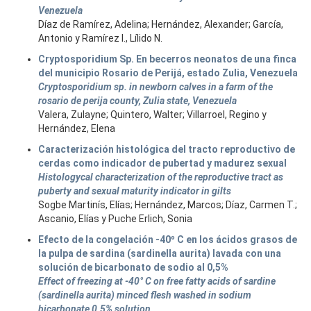
Venezuela
Díaz de Ramírez, Adelina; Hernández, Alexander; García,
Antonio y Ramírez I., Lílido N.
Cryptosporidium Sp. En becerros neonatos de una finca
del municipio Rosario de Perijá, estado Zulia, Venezuela
Cryptosporidium sp. in newborn calves in a farm of the
rosario de perija county, Zulia state, Venezuela
Valera, Zulayne; Quintero, Walter; Villarroel, Regino y
Hernández, Elena
Caracterización histológica del tracto reproductivo de
cerdas como indicador de pubertad y madurez sexual
Histologycal characterization of the reproductive tract as
puberty and sexual maturity indicator in gilts
Sogbe Martinís, Elías; Hernández, Marcos; Díaz, Carmen T.;
Ascanio, Elías y Puche Erlich, Sonia
Efecto de la congelación -40º C en los ácidos grasos de
la pulpa de sardina (sardinella aurita) lavada con una
solución de bicarbonato de sodio al 0,5%
Effect of freezing at -40° C on free fatty acids of sardine
(sardinella aurita) minced flesh washed in sodium
bicarbonate 0.5% solution