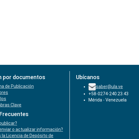
n por documentos
Ubícanos
ha de Publicación
saber@ula.ve
ores
+58-0274-240.23.43
ulos
Mérida - Venezuela
abras Clave
 Frecuentes
ublicar?
nviar o actualizar información?
 la Licencia de Depósito de