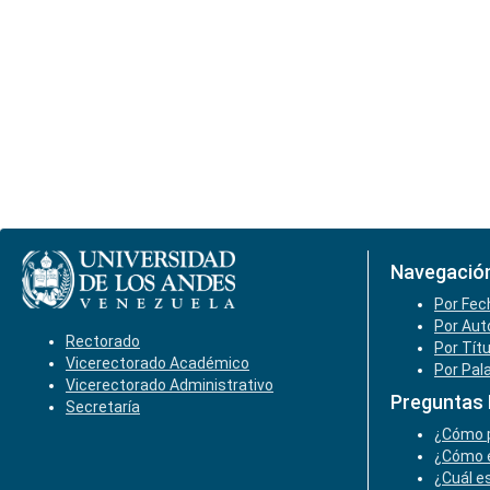
Navegació
Por Fec
Por Aut
Rectorado
Por Tít
Vicerectorado Académico
Por Pal
Vicerectorado Administrativo
Preguntas
Secretaría
¿Cómo p
¿Cómo e
¿Cuál es