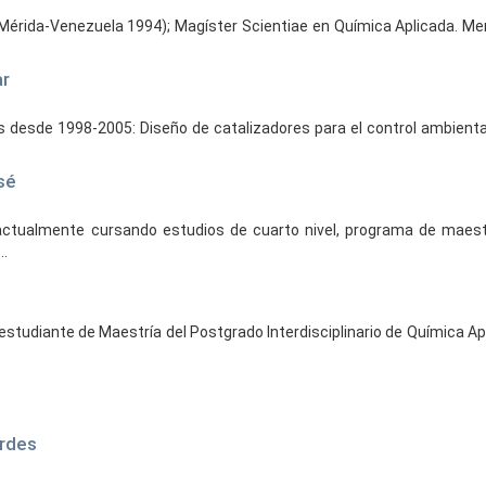
Mérida-Venezuela 1994); Magíster Scientiae en Química Aplicada. Me
ar
 desde 1998-2005: Diseño de catalizadores para el control ambiental
sé
actualmente cursando estudios de cuarto nivel, programa de maestr
..
estudiante de Maestría del Postgrado Interdisciplinario de Química A
urdes