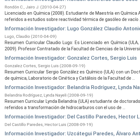
Rondón C., Jairo J.
(
2010-04-27
)
Licenciado en Química (2008). Estudiante de Maestría en Química A
referidos a estudios sobre reactividad térmica de gasóleo de vacío .
Información Investigador: Lugo González Claudio Antoni
Lugo, Claudio
(
2010-04-09
)
Resumen Curricular Claudio Lugo: Es Licenciado en Química (ULA,
2009). Profesor Contratado de la Facultad de Ciencias de la Universid
Información Investigador: Gonzalez Cortes, Sergio Luis
Gonzalez Cortes, Sergio Luis
(
2008-09-19
)
Resumen Curricular Sergio González es Químico (ULA) con un Doct
de química, Laboratorio de Cinética y Catálisis de la Facultad de ...
Información Investigador: Belandria Rodríguez, Lynda Na
Belandria Rodríguez, Lynda Nayeli
(
2008-09-19
)
Resumen Curricular Lynda Belandria (ULA) estudiante de doctorado 
referidos a transformación de hidrocarburos con el uso de ...
Información Investigador: Del Castillo Paredes, Hector L
Del Castillo Paredes, Hector Luis
(
2008-09-19
)
Información Investigador: Uzcátegui Paredes, Álvaro An