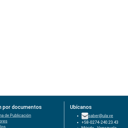
n por documentos
Ubícanos
ha de Publicación
saber@ula.ve
ores
+58-0274-240.23.43
ulos
Mérida - Venezuela