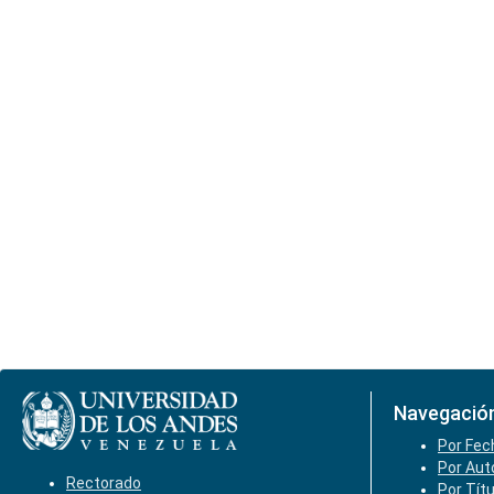
Navegació
Por Fec
Por Aut
Rectorado
Por Tít