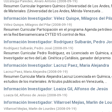
Uzcátegui Paredes, Álvaro Antonio
(
2008-09-19
)
Resumen Curricular Ingeniero Químico (Universidad de Los Andes, 
de Materiales. (Universidad de Los Andes, Mérida-Venezuela ...
Información Investigador: Vélez Quispe, Milagros del Pil
Vélez Quispe, Milagros del Pilar
(
2008-09-19
)
Resumen Curricular Participación en el programa Agenda petróleos
en la Red Iberoamericana CYTED V.5 control de Nox.
Información Investigador: Rodríguez Sulbarán, Pedro Jo
Rodríguez Sulbarán, Pedro José
(
2008-09-19
)
Resumen Curricular Pedro Rodríguez, es Licenciado en Química, 
Investigador activo del Lab. Cinética y Catálisis, ganador del premio .
Información Investigador: Lacruz Paez, Maria Alejandra
Lacruz Paez, Maria Alejandra
(
2008-09-19
)
Resumen Curricular María Alejandra Lacruz Licenciada en Química, 
estudios de los materiales. Artículos publicados en Venezuela, ...
Información Investigador: Loaiza Gil, Alfonso de Jesús
Loaiza Gil, Alfonso de Jesús
(
2008-09-19
)
Información Investigador: Villarroel Mejías, Marlin de Lo
Villarroel Mejías, Marlin de Lourdes
(
2008-09-19
)