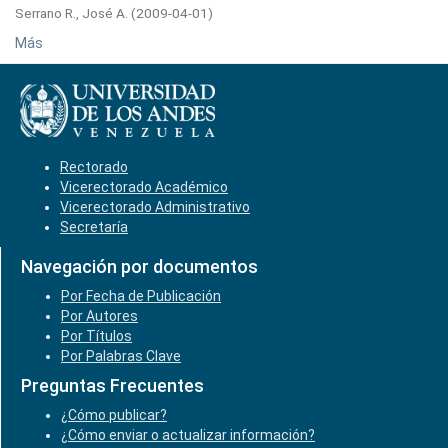
Serrano R., José A.
(
2009-04-01
)
Más
Rectorado
Vicerectorado Académico
Vicerectorado Administrativo
Secretaría
Navegación por documentos
Por Fecha de Publicación
Por Autores
Por Títulos
Por Palabras Clave
Preguntas Frecuentes
¿Cómo publicar?
¿Cómo enviar o actualizar información?