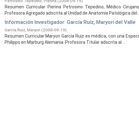
Petrosino Tepedino, Pierina
(
2008-09-19
)
Resumen Curricular Pierina Petrosino Tepedino, Médico Cirujan
Profesora Agregado adscrita al Unidad de Anatomía Patológica del ..
Información Investigador: García Ruíz, Maryori del Valle
García Ruiz, Maryori
(
2008-09-19
)
Resumen Curricular Maryori García Ruiz es médica, con una Especi
Philipps en Marburg Alemania. Profesora Titular adscrita al ...