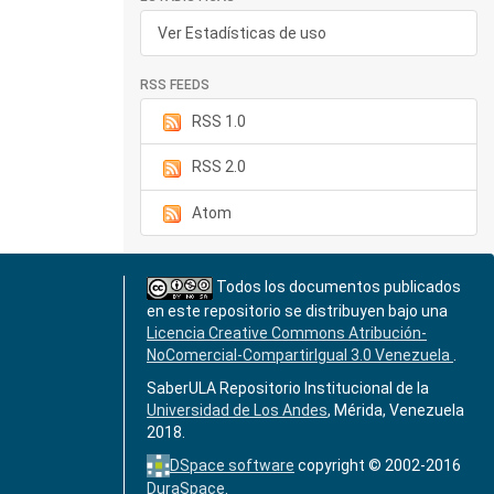
Ver Estadísticas de uso
RSS FEEDS
RSS 1.0
RSS 2.0
Atom
Todos los documentos publicados
en este repositorio se distribuyen bajo una
Licencia Creative Commons Atribución-
NoComercial-CompartirIgual 3.0 Venezuela
.
SaberULA Repositorio Institucional de la
Universidad de Los Andes
, Mérida, Venezuela
2018.
DSpace software
copyright © 2002-2016
DuraSpace
.