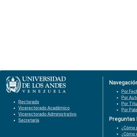
Navegació
Por Fec
Por Aut
Rectorado
Por Tít
Vicerectorado Académico
Por Pal
Vicerectorado Administrativo
Preguntas
Secretaría
¿Cómo p
¿Cómo e