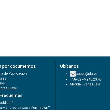
n por documentos
Ubícanos
ha de Publicación
saber@ula.ve
ores
+58-0274-240.23.43
ulos
Mérida - Venezuela
abras Clave
 Frecuentes
ublicar?
nviar o actualizar información?