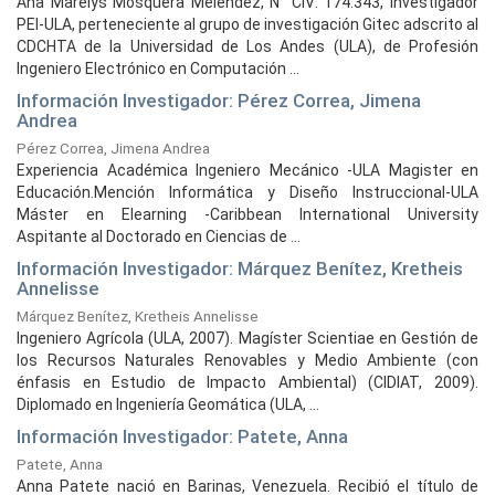
Ana Marelys Mosquera Meléndez, N° CIV: 174.343, Investigador
PEI-ULA, perteneciente al grupo de investigación Gitec adscrito al
CDCHTA de la Universidad de Los Andes (ULA), de Profesión
Ingeniero Electrónico en Computación ...
Información Investigador: Pérez Correa, Jimena
Andrea
Pérez Correa, Jimena Andrea
Experiencia Académica Ingeniero Mecánico -ULA Magister en
Educación.Mención Informática y Diseño Instruccional-ULA
Máster en Elearning -Caribbean International University
Aspitante al Doctorado en Ciencias de ...
Información Investigador: Márquez Benítez, Kretheis
Annelisse
Márquez Benítez, Kretheis Annelisse
Ingeniero Agrícola (ULA, 2007). Magíster Scientiae en Gestión de
los Recursos Naturales Renovables y Medio Ambiente (con
énfasis en Estudio de Impacto Ambiental) (CIDIAT, 2009).
Diplomado en Ingeniería Geomática (ULA, ...
Información Investigador: Patete, Anna
Patete, Anna
Anna Patete nació en Barinas, Venezuela. Recibió el título de