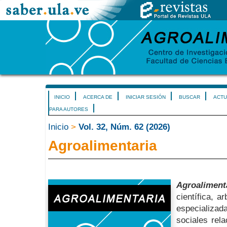
INICIO
ACERCA DE
INICIAR SESIÓN
BUSCAR
ACTU
PARA AUTORES
Inicio
>
Vol. 32, Núm. 62 (2026)
Agroalimentaria
Agroaliment
científica, a
especializa
sociales rel